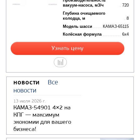
МАШИНА ИЛОСОСНАЯ КО-507А-2
Цена по запросу
Производитель
Вместимость цистерны,
Производительность
вакуум-насоса, м3/ч
Глубина очищаемого
колодца, м
Все
НОВОСТИ
Модель шасси
КАМ
новости
Колёсная формула
13 июля 2026 г.
КАМАЗ-54901 4×2 на
Узнать цену
КПГ — максимум
экономии для вашего
бизнеса!