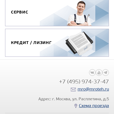
СЕРВИС
МАШИНА ИЛОСОСНАЯ КО-507АМ
Цена по запросу
Производитель
КРЕДИТ / ЛИЗИНГ
Вместимость цистерны
м3
Производительность
вакуум-насоса, м3/ч
Глубина очищаемого
колодца, м
+7 (495) 974-37-47
Модель шасси
КАМ
mro@mroteh.ru
Колёсная формула
Адрес: г. Москва, ул. Расплетина, д.5
Узнать цену
Схема проезда