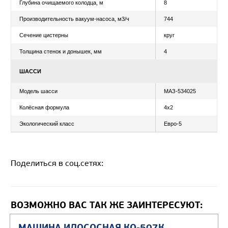
ТЕХНИЧЕСКИЕ
ХАРАКТЕРИСТИКИ
Заказать
Кредит/Лизинг
Хочу дешевле
ХАРАКТЕРИСТИКИ ОБОРУДОВАНИЯ
Вместимость цистерны, м3
8
Вместимость баков для чистой воды, м3
2 бaкa
Поделиться в соц.сетях:
Глубина очищаемого колодца, м
8
Производительность вакуум-насоса, м3/ч
744
ВОЗМОЖНО ВАС ТАК ЖЕ ЗАИНТЕРЕСУЮТ:
Сечение цистерны
круг