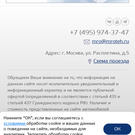
ТРАНСПОРТНАЯ ТЕХНИКА
(24)
установки (КМУ)
+7 (495) 974-37-47
mro@mroteh.ru
Адрес: г. Москва, ул. Расплетина, д.5
Схема проезда
Обращаем Ваше внимание на то, что информация на
данном сайте носит исключительно уведомительный и
информационный характер и не является публичной
офертой (определяемой в соответствии с статьей 435 и
статьей 437 Гражданского кодекса РФ). Наличие и
стоимость представленных на сайте автомобилей
уточняйте по телефонам отделов продаж, представленных
Нажмите “ОК”, если вы соглашаетесь с
в разделе "Контакты" настоящего ресурса.
Политика
условиями
обработки cookie и ваших данных
конфиденциальности
.
ОК
о поведении на сайте, необходимых для
аналитики. Запретить обработку cookie