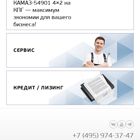
КАМАЗ-54901 4×2 на
КПГ — максимум
экономии для вашего
ПОЛУПРИЦЕП-КОНТЕЙНЕРОВОЗ ТОНАР К3-4
бизнеса!
СЕРВИС
КРЕДИТ / ЛИЗИНГ
+7 (495) 974-37-47