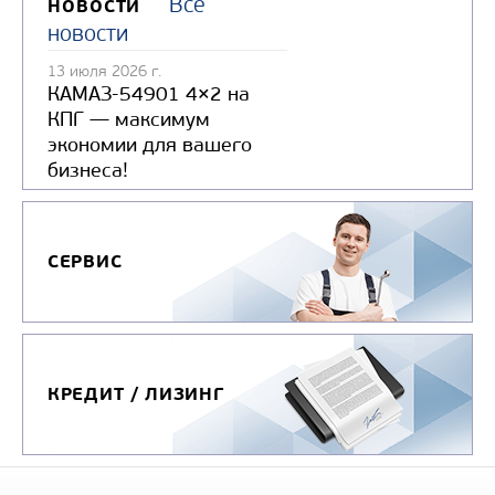
Все
НОВОСТИ
Нагрузка на ССУ, кг
новости
Масса перевозимого груза, кг
13 июля 2026 г.
Оси, шт
КАМАЗ-54901 4×2 на
КПГ — максимум
экономии для вашего
Узнать цену
бизнеса!
СЕРВИС
ПОЛУПРИЦЕП-ТЯЖЕЛОВОЗ ЧМЗАП-99905-03
КРЕДИТ / ЛИЗИНГ