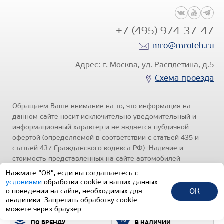
+7 (495) 974-37-47
mro@mroteh.ru
Адрес: г. Москва, ул. Расплетина, д.5
Схема проезда
Обращаем Ваше внимание на то, что информация на
данном сайте носит исключительно уведомительный и
информационный характер и не является публичной
Цена по запросу
офертой (определяемой в соответствии с статьей 435 и
Производитель
статьей 437 Гражданского кодекса РФ). Наличие и
стоимость представленных на сайте автомобилей
Нагрузка на ССУ, кг
уточняйте по телефонам отделов продаж, представленных
Нажмите “ОК”, если вы соглашаетесь с
Масса перевозимого груза, кг
в разделе "Контакты" настоящего ресурса.
Политика
условиями
обработки cookie и ваших данных
конфиденциальности
.
ОК
о поведении на сайте, необходимых для
Оси, шт
аналитики. Запретить обработку cookie
1992-2026 © Все права защищены.
можете через браузер
ПОДБОР ТЕХНИКИ
ВСЯ ТЕХНИКА
Узнать цену
ТЕХИНКОМ
ПО БРЕНДУ
В НАЛИЧИИ