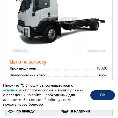
Цена по запросу
Производитель
Экологический класс
Колесная формула
Узнать цену
Нажмите “ОК”, если вы соглашаетесь с
условиями
обработки cookie и ваших данных
ОК
о поведении на сайте, необходимых для
аналитики. Запретить обработку cookie
ШАССИ ISUZU FVR34 FORWARD 18.0 LONG AM
можете через браузер
SUSP
ПОДБОР ТЕХНИКИ
ВСЯ ТЕХНИКА
ПО БРЕНДУ
В НАЛИЧИИ