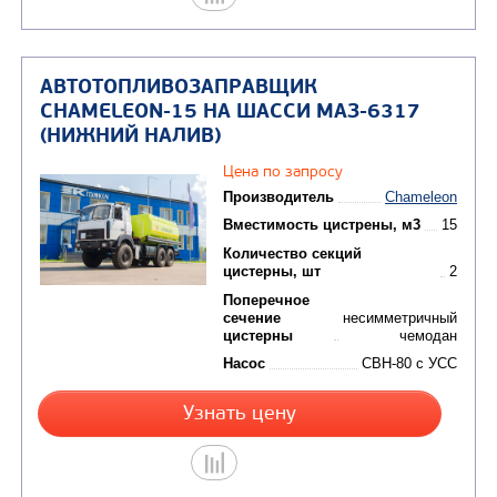
АВТОТОПЛИВОЗАПРАВЩИК
CHAMELEON-15 НА ШАССИ FAW J6
CA3250
Цена по запросу
Производитель
C
Вместимость цистрены,
Поперечное
сечение
несимм
цистерны
Насос