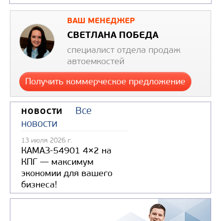
Поперечное
сечение
несимм
ВАШ МЕНЕДЖЕР
цистерны
СВЕТЛАНА ПОБЕДА
Насос
СВН-
специалист отдела продаж
автоемкостей
Узнать цену
Получить коммерческое предложение
Все
НОВОСТИ
новости
13 июля 2026 г.
АВТОТОПЛИВОЗАПРАВЩИК
КАМАЗ-54901 4×2 на
CHAMELEON-11 НА ШАССИ ЯМАЛ
КПГ — максимум
НОВИНКА
экономии для вашего
бизнеса!
Цена по запросу
Производитель
C
Вместимость цистрены,