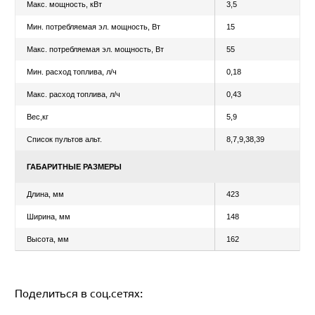
ТЕХНИЧЕСКИЕ
ОПИСАНИЕ
ХАРАКТЕРИСТИКИ
Уточнить цену
ХАРАКТЕРИСТИКИ
Напяжение питания, В
24
Тип потребляемого топлива
Дизель
Мин. мощность, кВт
1,5
Макс. мощность, кВт
3,5
Мин. потребляемая эл. мощность, Вт
15
Поделиться в соц.сетях:
Макс. потребляемая эл. мощность, Вт
55