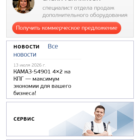
мощность, Вт
специалист отдела продаж
Макс. расход топлива, л
дополнительного оборудования
Узнать цену
Получить коммерческое предложение
Все
НОВОСТИ
новости
13 июля 2026 г.
КАМАЗ-54901 4×2 на
EBERSPACHER AIRTRONIC D2 (ДИЗЕ
КПГ — максимум
24 В)
экономии для вашего
бизнеса!
Цена по запросу
Производитель
Eb
Напяжение питания, В
СЕРВИС
Тип потребляемого
топлива
Д