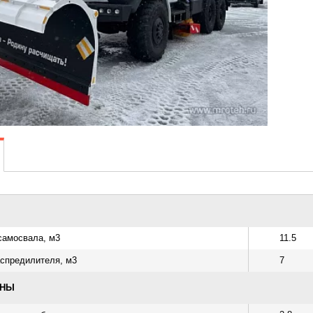
самосвала, м3
11.5
спредилителя, м3
7
ОНЫ