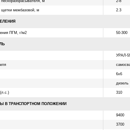
 пескоразбрасывателя, м
2-8
 щетки межбазовой, м
2.3
ДЕЛЕНИЯ
ения ПГМ, г/м2
50-300
ЛЬ
УРАЛ-5
биля
самосв
6х6
дизель
л.с.)
310
РЫ В ТРАНСПОРТНОМ ПОЛОЖЕНИИ
9400
3700