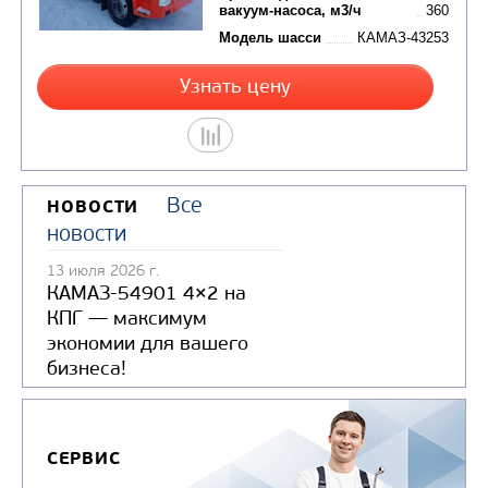
МАШИНА ВАКУУМНАЯ АВ-11 НА Ш
МАЗ-534025
В НАЛИЧИИ
6 900 000 руб.
Все
НОВОСТИ
Производитель
новости
Вместимость цистерны,
13 июля 2026 г.
Производительность
КАМАЗ-54901 4×2 на
вакуум-насоса, м3/ч
КПГ — максимум
экономии для вашего
Модель шасси
МА
бизнеса!
Заказать
СЕРВИС
Кредит/Лизинг