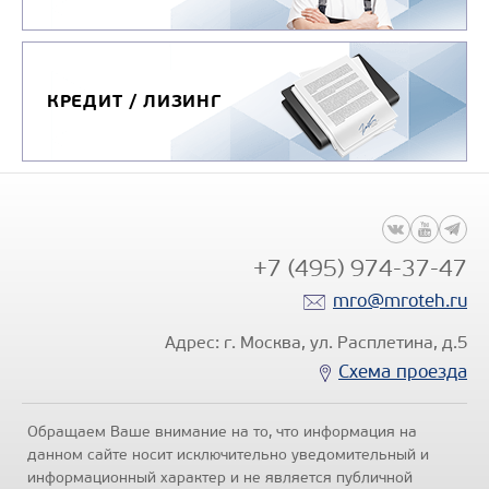
МАШИНА ВАКУУМНАЯ АВ-8
КРЕДИТ / ЛИЗИНГ
Цена по запросу
Производитель
Вместимость цистерны,
Производительность
вакуум-насоса, м3/ч
+7 (495) 974-37-47
Модель шасси
КАМ
mro@mroteh.ru
Адрес: г. Москва, ул. Расплетина, д.5
Узнать цену
Схема проезда
Обращаем Ваше внимание на то, что информация на
данном сайте носит исключительно уведомительный и
информационный характер и не является публичной