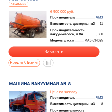
МАШИНА ВАКУУМНАЯ АВ-19 НА Ш
МАЗ-6312С5
В НАЛИЧИИ
9 500 000 руб.
Производитель
Вместимость цистерны,
Производительность
вакуум-насоса, м3/ч
Модель шасси
МА
Заказать
Кредит/Лизинг