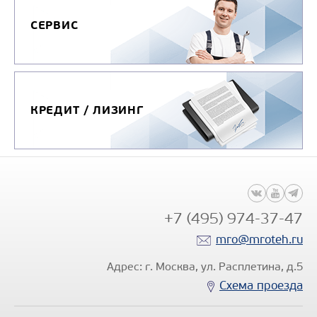
Цена по запросу
СЕРВИС
Производитель
Экологический класс
Грузоподъемность, кг
Вместимость кузова, м
КРЕДИТ / ЛИЗИНГ
Направление
двухс
разгрузки
Колесная формула
Узнать цену
+7 (495) 974-37-47
mro@mroteh.ru
Адрес: г. Москва, ул. Расплетина, д.5
Схема проезда