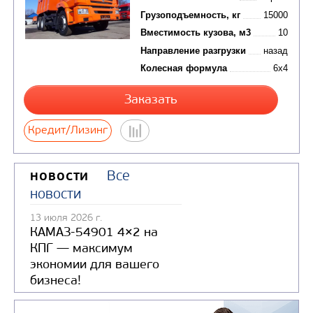
15 900 000 руб.
Производитель
Экологический класс
Грузоподъемность, кг
Вместимость кузова, м
Направление разгрузки
Колесная формула
Все
НОВОСТИ
Заказать
новости
13 июля 2026 г.
Кредит/Лизинг
КАМАЗ-54901 4×2 на
КПГ — максимум
экономии для вашего
бизнеса!
САМОСВАЛ КАМАЗ-45143