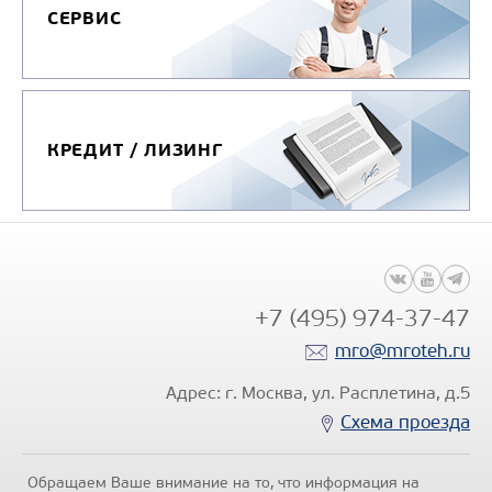
Максимальное усилие
СЕРВИС
копания на рукояти, кН
Модель
КАММИ
двигателя
QSL
Узнать цену
КРЕДИТ / ЛИЗИНГ
ГУСЕНИЧНЫЙ ЭКСКАВАТОР UMG E
+7 (495) 974-37-47
mro@mroteh.ru
Цена по запросу
Адрес: г. Москва, ул. Расплетина, д.5
Производитель
Схема проезда
Тип экскаватора
гу
Максимальное усилие
Обращаем Ваше внимание на то, что информация на
копания на ковше, кН