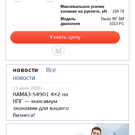
Модель
КАММИ
двигателя
QSL
Узнать цену
Все
НОВОСТИ
новости
ГУСЕНИЧНЫЙ ЭКСКАВАТОР UMG E
13 июля 2026 г.
Цена по запросу
КАМАЗ-54901 4×2 на
Производитель
КПГ — максимум
экономии для вашего
Тип экскаватора
гу
бизнеса!
Максимальное усилие
копания на ковше, кН