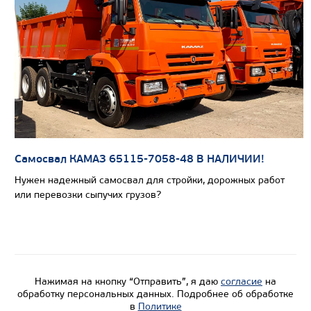
Цена по запросу
Производитель
Экологический класс
Грузоподъемность, кг
Вместимость кузова, м3
Направление разгрузки
Самосвал КАМАЗ 65115-7058-48 В НАЛИЧИИ!
Колесная формула
Нужен надежный самосвал для стройки, дорожных работ
или перевозки сыпучих грузов?
Узнать цену
Нажимая на кнопку “Отправить”, я даю
согласие
на
обработку персональных данных. Подробнее об обработке
в
Политике