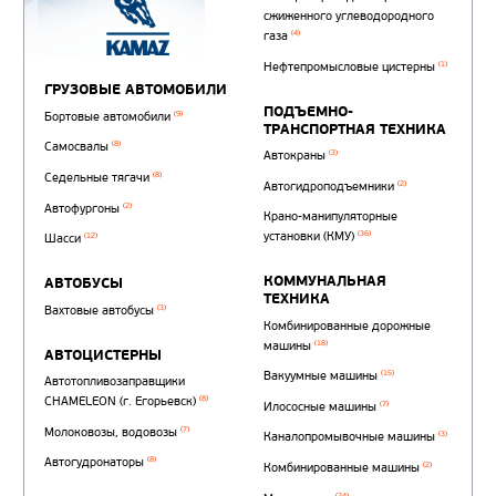
Автотопливозаправщи
(1)
аэродромные
Автоцистерны для пер