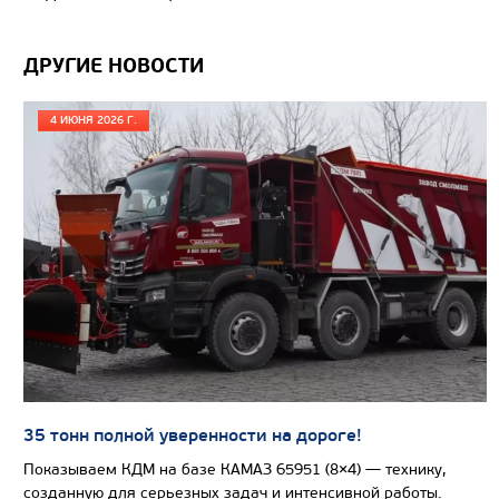
Цена по запросу
Производитель
ДРУГИЕ НОВОСТИ
Экологический класс
Грузоподъемность, кг
4 ИЮНЯ 2026 Г.
Вместимость кузова, м3
Направление разгрузки
Колесная формула
Узнать цену
САМОСВАЛ КАМАЗ-65802
35 тонн полной уверенности на дороге!
Показываем КДМ на базе КАМАЗ 65951 (8×4) — технику,
созданную для серьезных задач и интенсивной работы.