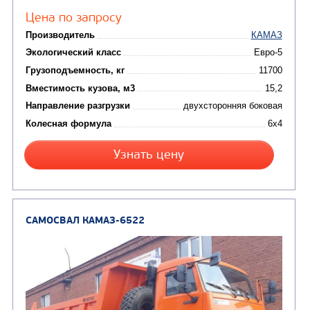
(8)
CHAMELEON (г. Егорьевск)
(7)
Илососные машины
(7)
Молоковозы, водовозы
Каналопромывочные 
(8)
Автогудронаторы
Комбинированные ма
(24)
Мусоровозы
САМОСВАЛ КАМАЗ-45143