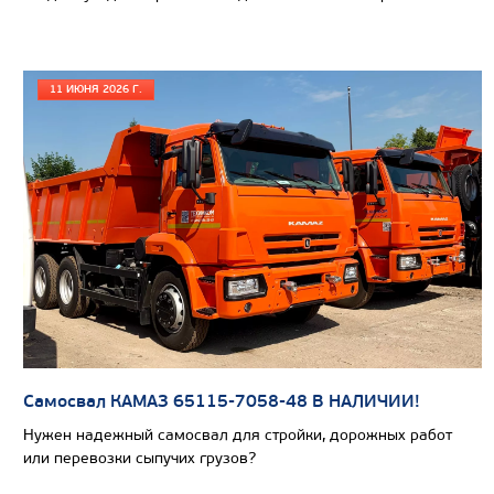
11 ИЮНЯ 2026 Г.
Цена по запросу
Самосвал КАМАЗ 65115-7058-48 В НАЛИЧИИ!
Производитель
Нужен надежный самосвал для стройки, дорожных работ
Экологический класс
или перевозки сыпучих грузов?
Грузоподъемность, кг