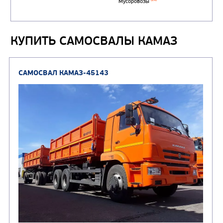
сжиженного углеводор
(4)
газа
КУПИТЬ САМОСВАЛЫ КАМАЗ
Нефтепромысловые ц
ГРУЗОВЫЕ АВТОМОБИЛИ
ПОДЪЕМНО-
(9)
Бортовые автомобили
ТРАНСПОРТНАЯ Т
(8)
Самосвалы
(3)
Автокраны
(8)
Седельные тягачи
Автогидроподъемник
(2)
Автофургоны
Крано-манипуляторны
(36)
установки (КМУ)
(12)
Шасси
КОММУНАЛЬНАЯ
АВТОБУСЫ
ТЕХНИКА
(3)
Вахтовые автобусы
Комбинированные дор
(18)
машины
АВТОЦИСТЕРНЫ
(15)
Вакуумные машины
Автотопливозаправщики