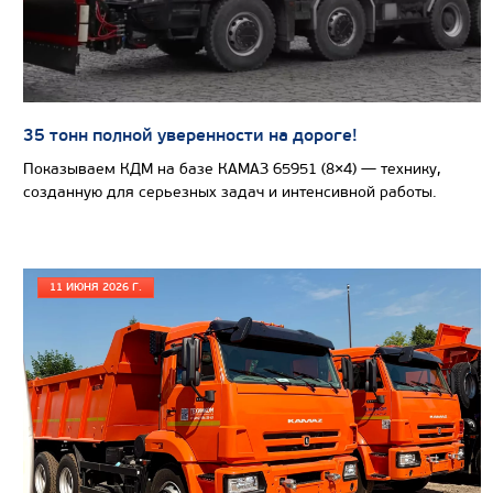
Вместимость кузова, м3
Направление разгрузки
Колесная формула
35 тонн полной уверенности на дороге!
Узнать цену
Показываем КДМ на базе КАМАЗ 65951 (8×4) — технику,
созданную для серьезных задач и интенсивной работы.
11 ИЮНЯ 2026 Г.
САМОСВАЛ КАМАЗ-65802