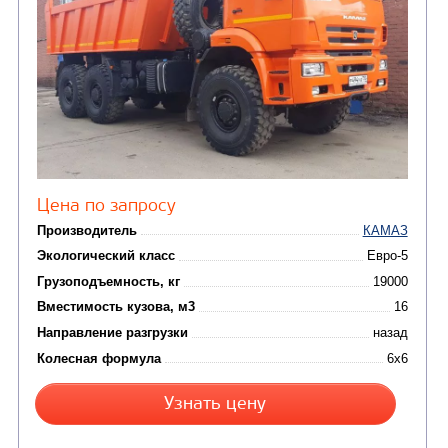
ПОДЪЕМНО-
(9)
Бортовые автомобили
ТРАНСПОРТНАЯ Т
(8)
Самосвалы
(3)
Автокраны
(8)
Седельные тягачи
Автогидроподъемник
(2)
Автофургоны
Крано-манипуляторны
(36)
установки (КМУ)
(12)
Шасси
КОММУНАЛЬНАЯ
АВТОБУСЫ
ТЕХНИКА
(3)
Вахтовые автобусы
Комбинированные дор
(18)
машины
АВТОЦИСТЕРНЫ
(15)
Вакуумные машины
Автотопливозаправщики
(8)
CHAMELEON (г. Егорьевск)
(8)
Илососные машины
(7)
Молоковозы, водовозы
Каналопромывочные 
(8)
Автогудронаторы
Комбинированные ма
(24)