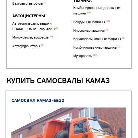
КУПИТЬ САМОСВАЛЫ КАМАЗ
Автотопливозаправщи
(1)
аэродромные
Автоцистерны для пер
сжиженного углеводор
(4)
газа
Нефтепромысловые ц
ГРУЗОВЫЕ АВТОМОБИЛИ