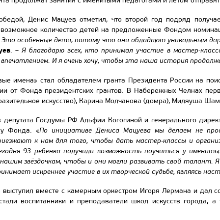
ята продолжат занятия с именитыми педагогами и летом отправят
обедой, Денис Мацуев отметил, что второй год подряд получа
 возможное количество детей на предложенные Фондом номинац
 Это особенные дети, потому что они обладают уникальным дар
уев
. –
Я благодарю всех, кто принимал участие в мастер-класса
впечатлением. И я очень хочу, чтобы эта наша история продолж
вые имена» стал обладателем гранта Президента России на пои
ии от Фонда президентских грантов. В Набережных Челнах перв
разительное искусство), Карина Молчанова (домра), Миляуша Шам
тв депутата Госдумы РФ Альфии Когогиной и генерального дирек
лу Фонда. «
По инициативе Дениса Мацуева мы делаем не про
приезжают к нам для того, чтобы дать мастер-классы и орган
егодня 93 ребенка получили возможность поучиться у имениты
нашим звёздочкам, чтобы и они могли развивать свой талант. Я
инимает искреннее участие в их творческой судьбе, являясь нас
в выступил вместе с камерным оркестром Игоря Лермана и дал с
стали воспитанники и преподаватели школ искусств города, а