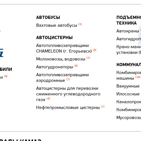
АВТОБУСЫ
ПОДЪЕМНО
ТЕХНИКА
Вахтовые автобусы
(3)
Автокраны
АВТОЦИСТЕРНЫ
Автогидро
Автотопливозаправщики
Крано-ман
CHAMELEON (г. Егорьевск)
(8)
установки 
Молоковозы, водовозы
(7)
КОММУНАЛ
Автогудронаторы
(8)
ОБИЛИ
Комбиниро
Автотопливозаправщики
ли
(9)
машины
(18)
аэродромные
(1)
Вакуумные
Автоцистерны для перевозки
сжиженного углеводородного
Илососные
газа
(4)
Каналопро
Нефтепромысловые цистерны
(1)
Комбиниро
Мусоровоз