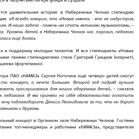
ся в творческий лагерь фонда в Суздале.
ется удивительная история: в Набережных Челнах стипендию
ии. «
Я всегда говорил, что «Новые имена» - это не индустрия,
ом. И наша задача - помочь им стать великими музыкантами
, –
х. Уровень детей в Набережных Челнах нас поразил, педагоги
алась ещё долго
».
ск и поддержку молодых талантов. И все стипендиаты «Новых
ыми такими стипендиатами стали Григорий Грицков (кларнет),
шеева (фортепиано).
тора ПАО «КАМАЗ» Сергея Когогина ещё четверо детей смогут
сто концерт, а нечто большее. Второй год подряд лучшие
изовать прослушивание для наших одарённых детей
, – сказала
х педагогов. И мы приняли на себя обязательства оплатить
 хочу поблагодарить Дениса Леонидовича за то, что он дарит
тавником и другом
».
ольный концерт в Органном зале Набережных Челнов. Гостями
 также топ-менеджеры и работники «КАМАЗа», представители