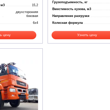
Грузоподъемность, кг
 м3
15,2
Вместимость кузова, м3
двухсторонняя
боковая
Направление разгрузки
6x4
Колесная формула
ь цену
Узнать цену