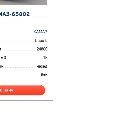
МАЗ-65802
КАМАЗ
Евро-5
г
24800
 м3
15
ки
назад
6x6
ь цену