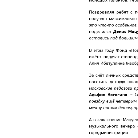
молодых талантов. Реб
Поздравляя ребят с п
получает максимально
это что-то особенное.
Денис Мац
поделился
остались под большим 
В этом году Фонд «Но
имён» получат стипенд
Алия Ибатуллина (изоб
За счёт личных средс
посетить летнюю шко
московские педагоги 
Альфия Когогина
. –
С
поездку ещё четверым 
мечту нашим детям, пр
А в заключение Мацуе
музыкального вечера 
горадминистрации.