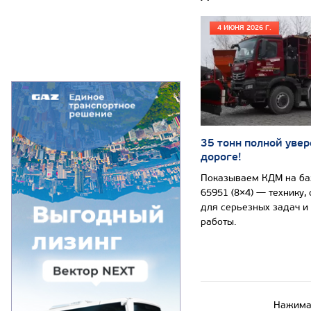
4 ИЮНЯ 2026 Г.
35 тонн полной увер
дороге!
Показываем КДМ на б
65951 (8×4) — технику,
для серьезных задач и
работы.
Нажимая