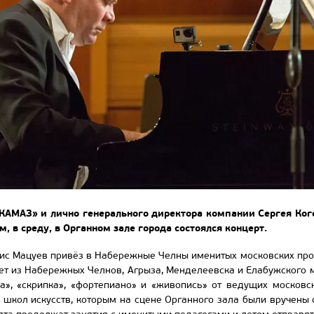
АМАЗ» и лично генерального директора компании Сергея Ког
, в среду, в Органном зале города состоялся концерт.
нис Мацуев привёз в Набережные Челны именитых московских про
 лет из Набережных Челнов, Агрыза, Менделеевска и Елабужского 
а», «скрипка», «фортепиано» и «живопись» от ведущих московс
в школ искусств, которым на сцене Органного зала были вручен