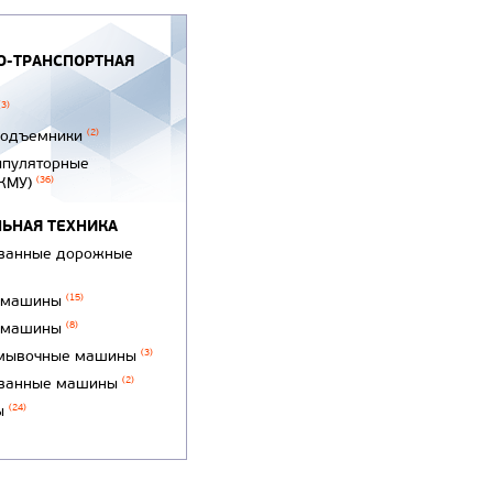
-ТРАНСПОРТНАЯ
(3)
подъемники
(2)
ипуляторные
(КМУ)
(36)
ЬНАЯ ТЕХНИКА
ванные дорожные
 машины
(15)
 машины
(8)
мывочные машины
(3)
ванные машины
(2)
ы
(24)