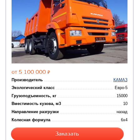
(15)
Вакуумные машины
Автотопливозаправщики
(8)
CHAMELEON (г. Егорьевск)
(8)
Илососные машины
(7)
Молоковозы, водовозы
Каналопромывочные 
(8)
Автогудронаторы
Комбинированные ма
(24)
Мусоровозы
САМОСВАЛ КАМАЗ-45143