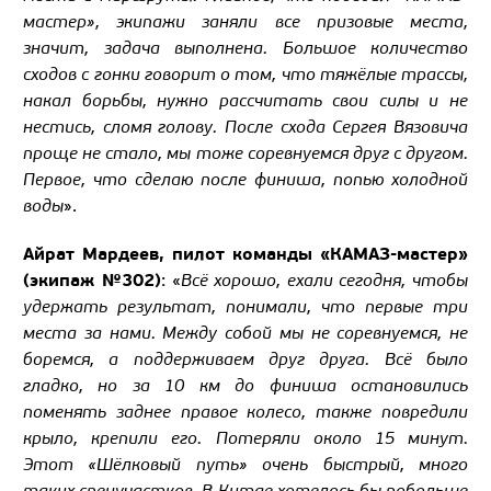
мастер», экипажи заняли все призовые места,
значит, задача выполнена. Большое количество
сходов с гонки говорит о том, что тяжёлые трассы,
накал борьбы, нужно рассчитать свои силы и не
нестись, сломя голову. После схода Сергея Вязовича
проще не стало, мы тоже соревнуемся друг с другом.
Первое, что сделаю после финиша, попью холодной
воды
».
Айрат Мардеев, пилот команды «КАМАЗ-мастер»
(экипаж №302)
: «
Всё хорошо, ехали сегодня, чтобы
удержать результат, понимали, что первые три
места за нами. Между собой мы не соревнуемся, не
боремся, а поддерживаем друг друга. Всё было
гладко, но за 10 км до финиша остановились
поменять заднее правое колесо, также повредили
крыло, крепили его. Потеряли около 15 минут.
Этот «Шёлковый путь» очень быстрый, много