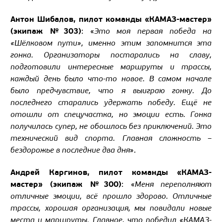
Антон Шибалов, пилот команды «КАМАЗ-мастер»
(экипаж №303)
: «
Это моя первая победа на
«Шёлковом пути», именно этим запомнится эта
гонка. Организаторы постарались на славу,
подготовили интересные маршруты и трассы,
каждый день было что-то новое. В самом начале
было предчувствие, что я выиграю гонку. До
последнего старались удержать победу. Ещё не
отошли от спецучастка, но эмоции есть. Гонка
получилась супер, не обошлось без приключений. Это
технический вид спорта. Главная сложность –
бездорожье в последние два дня
».
Андрей Каргинов, пилот команды «КАМАЗ-
мастер» (экипаж №300)
: «
Меня переполняют
отличные эмоции, всё прошло здорово. Отличные
трассы, хорошая организация, мы повидали новые
места и маршруты. Главное, что победил «КАМАЗ-