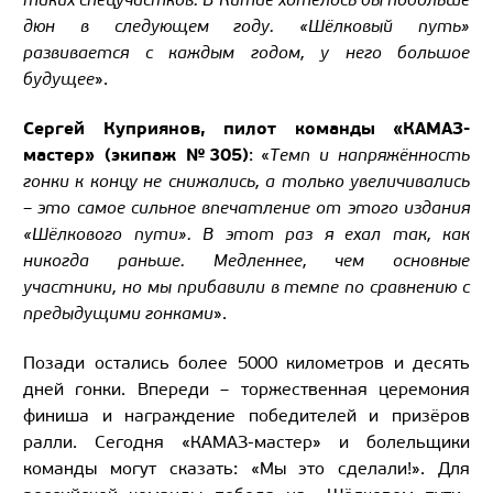
таких спецучастков. В Китае хотелось бы побольше
дюн в следующем году. «Шёлковый путь»
развивается с каждым годом, у него большое
будущее
».
Сергей Куприянов, пилот команды «КАМАЗ-
мастер» (экипаж №305)
: «
Темп и напряжённость
гонки к концу не снижались, а только увеличивались
– это самое сильное впечатление от этого издания
«Шёлкового пути». В этот раз я ехал так, как
никогда раньше. Медленнее, чем основные
участники, но мы прибавили в темпе по сравнению с
предыдущими гонками
».
Позади остались более 5000 километров и десять
дней гонки. Впереди – торжественная церемония
финиша и награждение победителей и призёров
ралли. Сегодня «КАМАЗ-мастер» и болельщики
команды могут сказать: «Мы это сделали!». Для