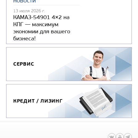
новости
Производитель
Экологический класс
13 июля 2026 г.
КАМАЗ-54901 4×2 на
Грузоподъемность, кг
КПГ — максимум
Вместимость кузова, м3
экономии для вашего
бизнеса!
Направление разгрузки
Колесная формула
СЕРВИС
Узнать цену
КРЕДИТ / ЛИЗИНГ