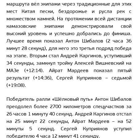
маршрута вёл экипажи через традиционные для этих
мест Китая пески, бездорожье и русла рек с
множеством камней. На протяжении всей дистанции
камазовские экипажи демонстрировали свой
высокий уровень и успешно добрались до финиша.
Лучшее время показал Антон Шибалов (2 часа 36
минут 28 секунд), для него это третья подряд победа
на этапе. Вторым стал Андрей Каргинов, уступивший
34 секунды, замкнул тройку Алексей Вишневский на
МАЗе (+12:14). Айрат Мардеев показал пятый
результат (+14:36), Сергей Куприянов – седьмой
(+19:08).
Победитель ралли «Шёлковый путь» Антон Шибалов
преодолел более 2700 километров спецучастков за
26 часов 1 минуту 40 секунд. Андрей Каргинов отстал
на 25 минут 22 секунды, Айрат Мардеев – на 52
минуты 5 секунд. Сергей Куприянов уступил
победителю 4 часа 12 минут 41 секунду.