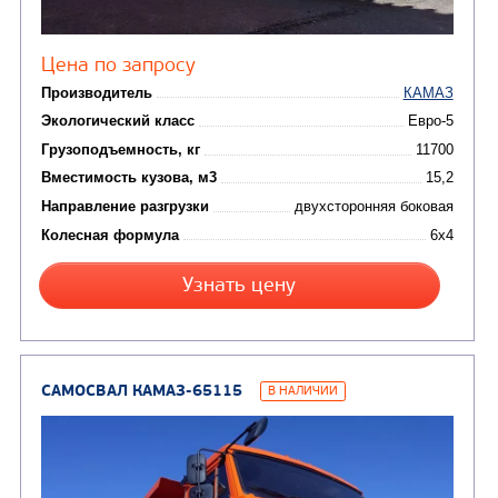
аэродромные
Автоцистерны для пер
сжиженного углеводор
(4)
газа
Нефтепромысловые ц
ГРУЗОВЫЕ АВТОМОБИЛИ
ПОДЪЕМНО-
(9)
Бортовые автомобили
ТРАНСПОРТНАЯ Т
(8)
Самосвалы
(3)
Автокраны
(8)
Седельные тягачи
Автогидроподъемник
(2)
Автофургоны
Крано-манипуляторны
(36)
установки (КМУ)
(12)
Шасси
КОММУНАЛЬНАЯ
АВТОБУСЫ
ТЕХНИКА
(3)
Вахтовые автобусы
Комбинированные дор
(18)
машины
АВТОЦИСТЕРНЫ