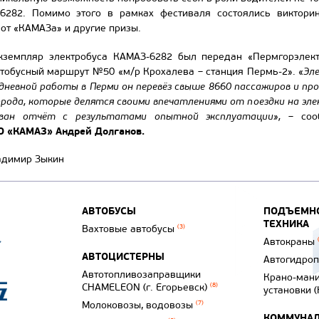
6282. Помимо этого в рамках фестиваля состоялись викторин
от «КАМАЗа» и другие призы.
кземпляр электробуса КАМАЗ-6282 был передан «Пермгорэлект
тобусный маршрут №50 «м/р Крохалева – станция Пермь-2». «
Эл
жедневной работы в Перми он перевёз свыше 8660 пассажиров и п
ода, которые делятся своими впечатлениями от поездки на элек
ован отчёт с результатами опытной эксплуатации»,
–
со
О «КАМАЗ» Андрей Долганов.
адимир Зыкин
АВТОБУСЫ
ПОДЪЕМНО
ТЕХНИКА
Вахтовые автобусы
(3)
Автокраны
АВТОЦИСТЕРНЫ
Автогидро
Автотопливозаправщики
Крано-ман
CHAMELEON (г. Егорьевск)
(8)
установки 
Молоковозы, водовозы
(7)
КОММУНАЛ