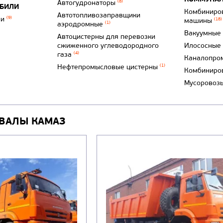
Автогудронаторы
(8)
ОБИЛИ
Комбиниро
Автотопливозаправщики
ли
(9)
машины
(18)
аэродромные
(1)
Вакуумные
Автоцистерны для перевозки
сжиженного углеводородного
Илососные
газа
(4)
Каналопро
Нефтепромысловые цистерны
(1)
Комбиниро
Мусоровоз
ВАЛЫ КАМАЗ