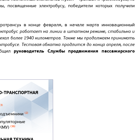
ы, посвященные электробусу, победители которых получили
ротрансу» в конце февраля, в начале марта инновационный
ектробус работает на линии в штатном режиме, стабильно и
роехал более 1940 километров. Также мы продолжаем принимать
тробусе. Тестовая обкатка продлится до конца апреля, после
руководитель Службы продвижения пассажирского
общил
-ТРАНСПОРТНАЯ
(3)
подъемники
(2)
ипуляторные
(КМУ)
(36)
ЬНАЯ ТЕХНИКА