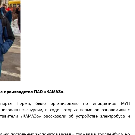
та производства ПАО «КАМАЗ».
спорта Перми, было организовано по инициативе МУП
низованы экскурсии, в ходе которых пермяков ознакомили с
тавители «КАМАЗа» рассказали об устройстве электробуса и
ько постоянных экспонатов музея – трамвая и троллейбуса, но