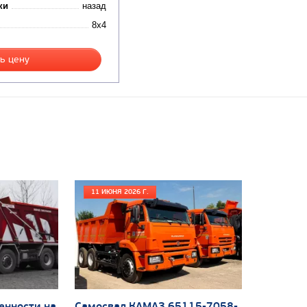
ки
назад
8x4
ь цену
11 ИЮНЯ 2026 Г.
енности на
Самосвал КАМАЗ 65115-7058-