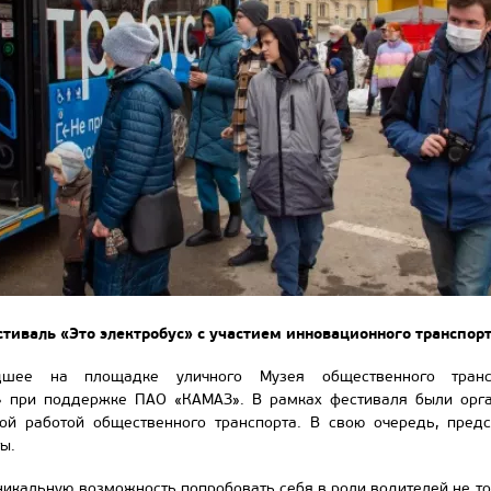
стиваль «Это электробус» с участием инновационного транспор
едшее на площадке уличного Музея общественного тран
» при поддержке ПАО «КАМАЗ». В рамках фестиваля были орга
ой работой общественного транспорта. В свою очередь, предс
ы.
никальную возможность попробовать себя в роли водителей не тол