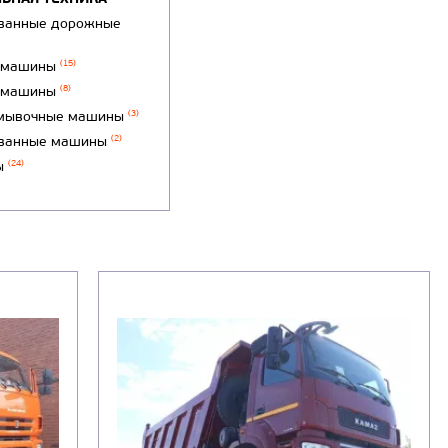
ванные дорожные
 машины
(15)
 машины
(8)
мывочные машины
(3)
ванные машины
(2)
ы
(24)