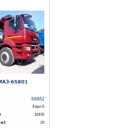
МАЗ-65801
КАМАЗ
Евро-5
г
32435
 м3
20