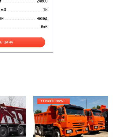
г
24800
 м3
15
ки
назад
6x6
ь цену
11 ИЮНЯ 2026 Г.