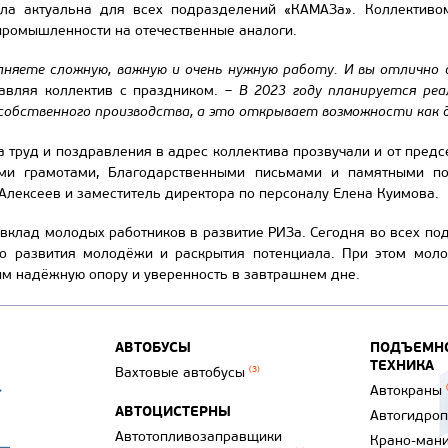
ла актуальна для всех подразделений «КАМАЗа». Коллективо
промышленности на отечественные аналоги.
лняете сложную, важную и очень нужную работу. И вы отлично 
равляя коллектив с праздником. –
В 2023 году планируется реа
обственного производства, а это открывает возможности как д
а труд и поздравления в адрес коллектива прозвучали и от пр
ми грамотами, Благодарственными письмами и памятными по
Алексеев и заместитель директора по персоналу Елена Куимова.
 вклад молодых работников в развитие РИЗа. Сегодня во всех п
о развития молодёжи и раскрытия потенциала. При этом моло
им надёжную опору и уверенность в завтрашнем дне.
АВТОБУСЫ
ПОДЪЕМНО
ТЕХНИКА
Вахтовые автобусы
(3)
Автокраны
АВТОЦИСТЕРНЫ
Автогидро
Автотопливозаправщики
Крано-ман