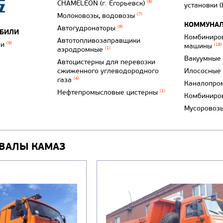
CHAMELEON (г. Егорьевск)
(8)
установки 
Молоковозы, водовозы
(7)
КОММУНАЛ
Автогудронаторы
(8)
ОБИЛИ
Комбиниро
Автотопливозаправщики
ли
(9)
машины
(18)
аэродромные
(1)
Вакуумные
Автоцистерны для перевозки
сжиженного углеводородного
Илососные
газа
(4)
Каналопро
Нефтепромысловые цистерны
(1)
Комбиниро
Мусоровоз
ВАЛЫ КАМАЗ