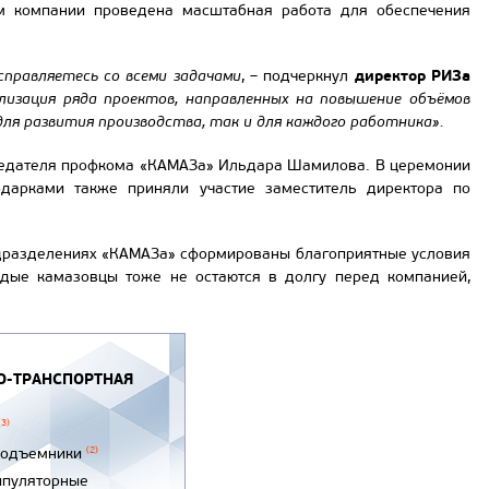
м компании проведена масштабная работа для обеспечения
директор РИЗа
справляетесь со всеми задачами
, – подчеркнул
лизация ряда проектов, направленных на повышение объёмов
ля развития производства, так и для каждого работника».
едседателя профкома «КАМАЗа» Ильдара Шамилова. В церемонии
дарками также приняли участие заместитель директора по
одразделениях «КАМАЗа» сформированы благоприятные условия
дые камазовцы тоже не остаются в долгу перед компанией,
-ТРАНСПОРТНАЯ
(3)
подъемники
(2)
ипуляторные