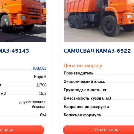
МАЗ-45143
САМОСВАЛ КАМАЗ-6522
Цена по запросу
КАМАЗ
Производитель
Евро-5
Экологический класс
г
11700
Грузоподъемность, кг
 м3
15,2
Вместимость кузова, м3
двухсторонняя
боковая
Направление разгрузки
6x4
Колесная формула
ь цену
Узнать цену