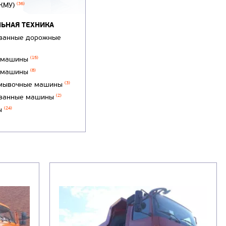
(КМУ)
(36)
ЬНАЯ ТЕХНИКА
ванные дорожные
 машины
(15)
 машины
(8)
мывочные машины
(3)
ванные машины
(2)
ы
(24)