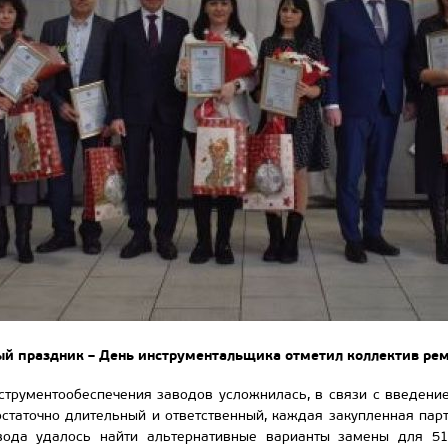
й праздник – День инструментальщика отметил коллектив рем
струментообеспечения заводов усложнилась, в связи с введени
статочно длительный и ответственный, каждая закупленная парт
авода удалось найти альтернативные варианты замены для 51