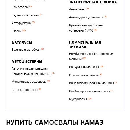
Автотопливозаправщи
(1)
аэродромные
Автоцистерны для пер
сжиженного углеводор
(4)
газа
Нефтепромысловые ц
ГРУЗОВЫЕ АВТОМОБИЛИ
ПОДЪЕМНО-
(9)
Бортовые автомобили
ТРАНСПОРТНАЯ Т
(8)
Самосвалы
(3)
Автокраны
(8)
Седельные тягачи
Автогидроподъемник
(2)
Автофургоны
Крано-манипуляторны
(36)
установки (КМУ)
(12)
Шасси
КОММУНАЛЬНАЯ
АВТОБУСЫ
КУПИТЬ САМОСВАЛЫ КАМАЗ
ТЕХНИКА
(3)
Вахтовые автобусы