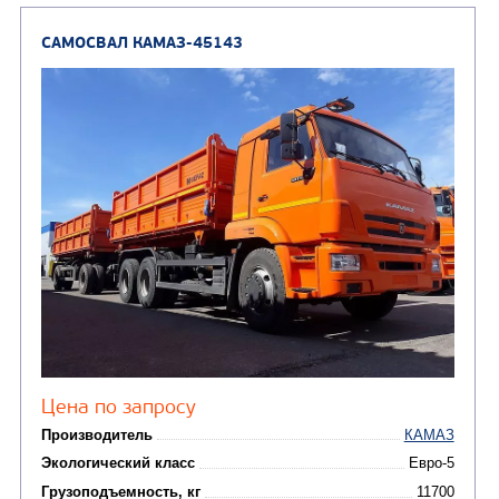
Комбинированные дор
(18)
машины
АВТОЦИСТЕРНЫ
(15)
Вакуумные машины
Автотопливозаправщики
(8)
CHAMELEON (г. Егорьевск)
(8)
Илососные машины
(7)
Молоковозы, водовозы
Каналопромывочные 
(8)
Автогудронаторы
Комбинированные ма
(24)
Мусоровозы
САМОСВАЛ КАМАЗ-45143