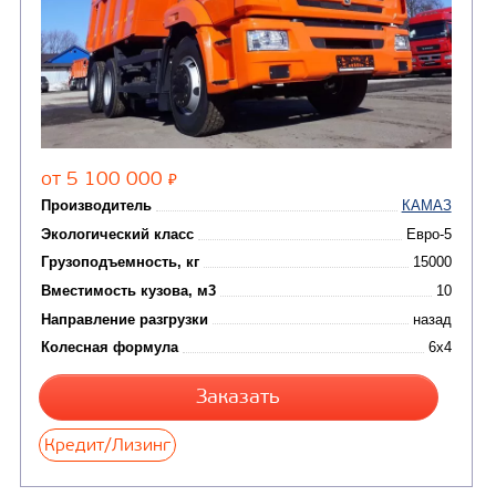
(3)
Автокраны
(8)
Седельные тягачи
Автогидроподъемник
(2)
Автофургоны
Крано-манипуляторны
(36)
установки (КМУ)
(12)
Шасси
КОММУНАЛЬНАЯ
АВТОБУСЫ
ТЕХНИКА
(3)
Вахтовые автобусы
Комбинированные дор
(18)
машины
АВТОЦИСТЕРНЫ
(15)
Вакуумные машины
Автотопливозаправщики
(8)
CHAMELEON (г. Егорьевск)
(8)
Илососные машины
(7)
Молоковозы, водовозы
Каналопромывочные 
(8)
Автогудронаторы
Комбинированные ма
(24)
Мусоровозы