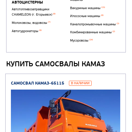
КУПИТЬ САМОСВАЛЫ КАМАЗ
Автотопливозаправщи
(1)
аэродромные
Автоцистерны для пер
сжиженного углеводор
(4)
газа
Нефтепромысловые ц
ГРУЗОВЫЕ АВТОМОБИЛИ
ПОДЪЕМНО-
(9)
Бортовые автомобили
ТРАНСПОРТНАЯ Т
(8)
Самосвалы