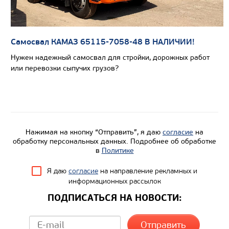
Самосвал КАМАЗ 65115-7058-48 В НАЛИЧИИ!
Нужен надежный самосвал для стройки, дорожных работ
или перевозки сыпучих грузов?
Цена по запросу
Производитель
Нажимая на кнопку “Отправить”, я даю
согласие
на
Экологический класс
обработку персональных данных. Подробнее об обработке
в
Политике
Грузоподъемность, кг
Я даю
согласие
на направление рекламных и
Вместимость кузова, м3
информационных рассылок
Направление разгрузки
ПОДПИСАТЬСЯ НА НОВОСТИ:
Колесная формула