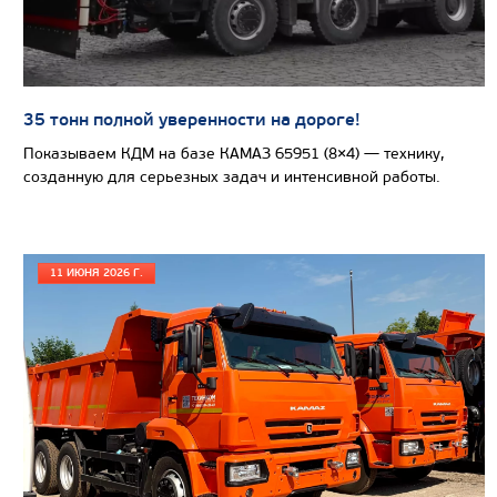
Вместимость кузова, м3
Направление разгрузки
Колесная формула
35 тонн полной уверенности на дороге!
Узнать цену
Показываем КДМ на базе КАМАЗ 65951 (8×4) — технику,
созданную для серьезных задач и интенсивной работы.
САМОСВАЛ КАМАЗ-65801
11 ИЮНЯ 2026 Г.