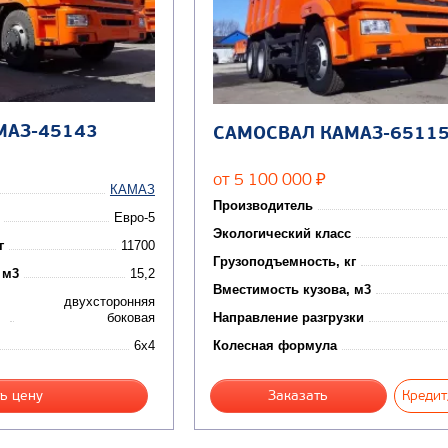
МАЗ-45143
САМОСВАЛ КАМАЗ-6511
от 5 100 000
₽
КАМАЗ
Производитель
Евро-5
Экологический класс
г
11700
Грузоподъемность, кг
 м3
15,2
Вместимость кузова, м3
двухсторонняя
боковая
Направление разгрузки
6x4
Колесная формула
ь цену
Заказать
Кредит