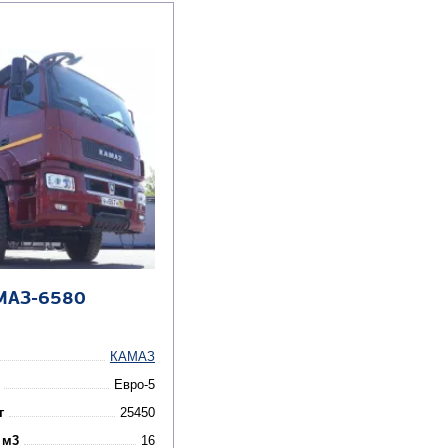
МАЗ-6580
КАМАЗ
Евро-5
г
25450
 м3
16