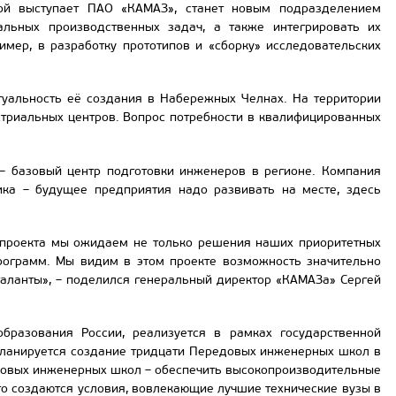
рой выступает ПАО «КАМАЗ», станет новым подразделением
льных производственных задач, а также интегрировать их
имер, в разработку прототипов и «сборку» исследовательских
туальность её создания в Набережных Челнах. На территории
триальных центров. Вопрос потребности в квалифицированных
 – базовый центр подготовки инженеров в регионе. Компания
ика – будущее предприятия надо развивать на месте, здесь
о проекта мы ожидаем не только решения наших приоритетных
рограмм. Мы видим в этом проекте возможность значительно
таланты», – поделился генеральный директор «КАМАЗа» Сергей
разования России, реализуется в рамках государственной
планируется создание тридцати Передовых инженерных школ в
довых инженерных школ – обеспечить высокопроизводительные
 создаются условия, вовлекающие лучшие технические вузы в