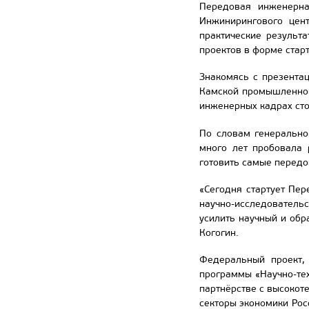
Передовая инженерна
Инжинирингового цен
практические результа
проектов в форме старт
Знакомясь с презента
Камской промышленной
инженерных кадрах ст
По словам генерально
много лет пробовала 
готовить самые передо
«Сегодня стартует Пе
научно-исследователь
усилить научный и обр
Когогин.
Федеральный проект,
программы «Научно-те
партнёрстве с высоко
секторы экономики Ро