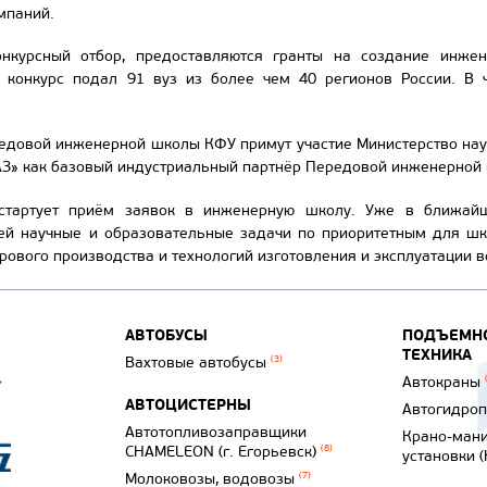
мпаний.
нкурсный отбор, предоставляются гранты на создание инже
а конкурс подал 91 вуз из более чем 40 регионов России. В
довой инженерной школы КФУ примут участие Министерство наук
АЗ» как базовый индустриальный партнёр Передовой инженерной
стартует приём заявок в инженерную школу. Уже в ближай
ей научные и образовательные задачи по приоритетным для шк
фрового производства и технологий изготовления и эксплуатации 
АВТОБУСЫ
ПОДЪЕМНО
ТЕХНИКА
Вахтовые автобусы
(3)
Автокраны
АВТОЦИСТЕРНЫ
Автогидро
Автотопливозаправщики
Крано-ман
CHAMELEON (г. Егорьевск)
(8)
установки 
Молоковозы, водовозы
(7)