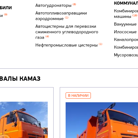
КОММУНАЛ
Автогудронаторы
(8)
ОБИЛИ
Комбиниро
Автотопливозаправщики
ли
(9)
машины
(18)
аэродромные
(1)
Вакуумные
Автоцистерны для перевозки
сжиженного углеводородного
Илососные
газа
(4)
Каналопро
Нефтепромысловые цистерны
(1)
Комбиниро
Мусоровоз
ВАЛЫ КАМАЗ
В НАЛИЧИИ