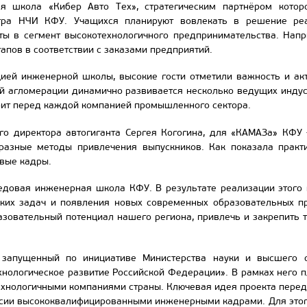
я школа «Кибер Авто Тех», стратегическим партнёром кото
тра НЧИ КФУ. Учащихся планируют вовлекать в решение реа
ты в сегмент высокотехнологичного предпринимательства. Напр
апов в соответствии с заказами предприятий.
цией инженерной школы, высокие гости отметили важность и ак
 агломерации динамично развивается несколько ведущих индус
оит перед каждой компанией промышленного сектора.
го директора автогиганта Сергея Когогина, для «КАМАЗа» КФУ
разные методы привлечения выпускников. Как показала практ
вые кадры.
редовая инженерная школа КФУ. В результате реализации этог
ских задач и появления новых современных образовательных п
азовательный потенциал нашего региона, привлечь и закрепить 
 запущенный по инициативе Министерства науки и высшего об
хнологическое развитие Российской Федерации». В рамках него 
технологичными компаниями страны. Ключевая идея проекта пере
ссии высококвалифицированными инженерными кадрами. Для этого