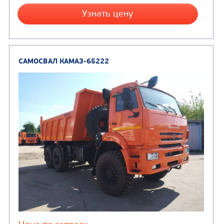
(7)
Молоковозы, водовозы
Каналопромывочные 
(8)
Автогудронаторы
Комбинированные ма
(24)
Мусоровозы
САМОСВАЛ КАМАЗ-45143