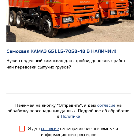
Самосвал КАМАЗ 65115-7058-48 В НАЛИЧИИ!
Нужен надежный самосвал для стройки, дорожных работ
или перевозки сыпучих грузов?
Цена по запросу
Нажимая на кнопку “Отправить”, я даю
согласие
на
Производитель
обработку персональных данных. Подробнее об обработке
в
Политике
Экологический класс
Грузоподъемность, кг
Я даю
согласие
на направление рекламных и
информационных рассылок
Вместимость кузова, м3