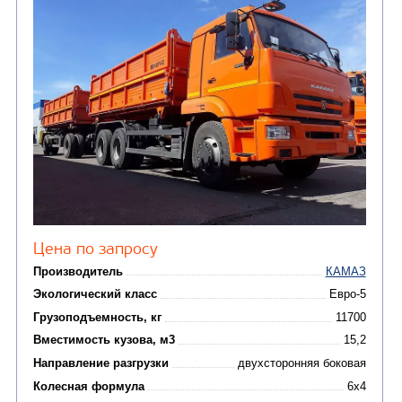
(4)
газа
Нефтепромысловые ц
ГРУЗОВЫЕ АВТОМОБИЛИ
ПОДЪЕМНО-
(9)
Бортовые автомобили
ТРАНСПОРТНАЯ Т
(8)
Самосвалы
(3)
Автокраны
(8)
Седельные тягачи
Автогидроподъемник
(2)
Автофургоны
Крано-манипуляторны
(36)
установки (КМУ)
(12)
Шасси
КОММУНАЛЬНАЯ
АВТОБУСЫ
ТЕХНИКА
(3)
Вахтовые автобусы
Комбинированные дор
(18)
машины
АВТОЦИСТЕРНЫ
(15)
Вакуумные машины
Автотопливозаправщики
(8)
CHAMELEON (г. Егорьевск)
(8)
Илососные машины