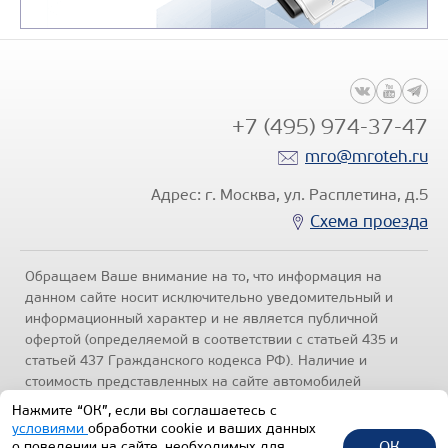
+7 (495) 974-37-47
mro@mroteh.ru
Адрес: г. Москва, ул. Расплетина, д.5
Схема проезда
Обращаем Ваше внимание на то, что информация на
данном сайте носит исключительно уведомительный и
информационный характер и не является публичной
офертой (определяемой в соответствии с статьей 435 и
статьей 437 Гражданского кодекса РФ). Наличие и
стоимость представленных на сайте автомобилей
уточняйте по телефонам отделов продаж, представленных
Нажмите “ОК”, если вы соглашаетесь с
в разделе "Контакты" настоящего ресурса.
Политика
условиями
обработки cookie и ваших данных
конфиденциальности
.
ОК
о поведении на сайте, необходимых для