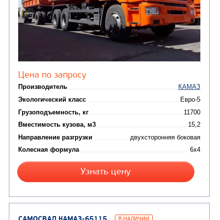
(15)
Вакуумные машины
Автотопливозаправщики
(8)
CHAMELEON (г. Егорьевск)
(8)
Илососные машины
(7)
Молоковозы, водовозы
Каналопромывочные 
(8)
Автогудронаторы
Комбинированные ма
(24)
Мусоровозы
САМОСВАЛ КАМАЗ-45143