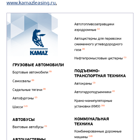
www.kamazleasing.ru
.
Автотопливозаправщи