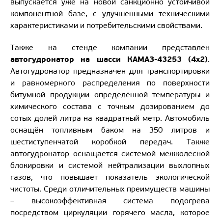
выпускается уже на новой санкционно устойчивой
компонентной базе, с улучшенными техническими
характеристиками и потребительскими свойствами.
Также на стенде компании представлен
автогудронатор на шасси КАМАЗ-43253 (4х2)
.
Автогудронатор предназначен для транспортировки
и равномерного распределения по поверхности
битумной продукции определённой температуры и
химического состава с точным дозированием до
сотых долей литра на квадратный метр. Автомобиль
оснащён топливным баком на 350 литров и
шестиступенчатой коробкой передач. Также
автогудронатор оснащается системой межколёсной
блокировки и системой нейтрализации выхлопных
газов, что повышает показатель экологической
чистоты. Среди отличительных преимуществ машины
– высокоэффективная система подогрева
посредством циркуляции горячего масла, которое