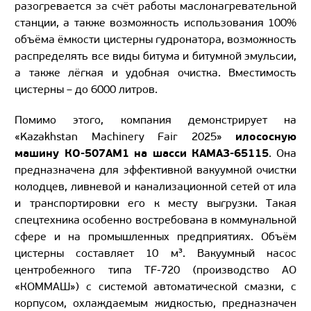
разогревается за счёт работы маслонагревательной
станции, а также возможность использования 100%
объёма ёмкости цистерны гудронатора, возможность
распределять все виды битума и битумной эмульсии,
а также лёгкая и удобная очистка. Вместимость
цистерны – до 6000 литров.
Помимо этого, компания демонстрирует на
илососную
«Kazakhstan Machinery Fair 2025»
машину КО-507АМ1 на шасси КАМАЗ-65115
. Она
предназначена для эффективной вакуумной очистки
колодцев, ливневой и канализационной сетей от ила
и транспортировки его к месту выгрузки. Такая
спецтехника особенно востребована в коммунальной
сфере и на промышленных предприятиях. Объём
цистерны составляет 10 м³. Вакуумный насос
центробежного типа TF-720 (производство АО
«КОММАШ») с системой автоматической смазки, с
корпусом, охлаждаемым жидкостью, предназначен