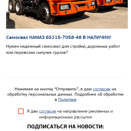
Самосвал КАМАЗ 65115-7058-48 В НАЛИЧИИ!
Нужен надежный самосвал для стройки, дорожных работ
или перевозки сыпучих грузов?
Цена по запросу
Производитель
Нагрузка на ССУ, кг
21575/220
Нажимая на кнопку “Отправить”, я даю
согласие
на
Экологический класс
обработку персональных данных. Подробнее об обработке
в
Политике
Колесная формула
Я даю
согласие
на направление рекламных и
Узнать цену
информационных рассылок
ПОДПИСАТЬСЯ НА НОВОСТИ: