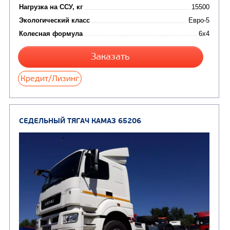
CHAMELEON (г. Егорьевск)
(8)
Илососные машины
(7)
Молоковозы, водовозы
Каналопромывочные 
(8)
Автогудронаторы
Комбинированные ма
(24)
Мусоровозы
СЕДЕЛЬНЫЙ ТЯГАЧ КАМАЗ 65116
В НАЛИЧИ