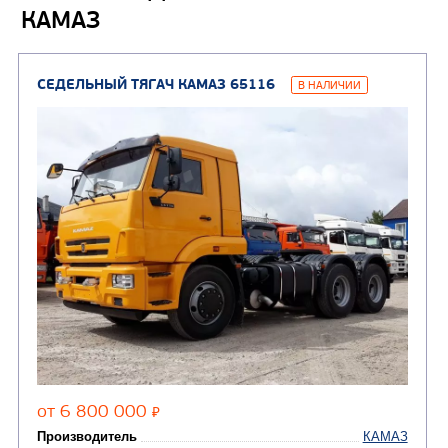
КАМАЗ
сжиженного углеводор
(4)
газа
Нефтепромысловые ц
ГРУЗОВЫЕ АВТОМОБИЛИ
ПОДЪЕМНО-
(9)
Бортовые автомобили
ТРАНСПОРТНАЯ Т
(8)
Самосвалы
(3)
Автокраны
(8)
Седельные тягачи
Автогидроподъемник
(2)
Автофургоны
Крано-манипуляторны
(36)
установки (КМУ)
(12)
Шасси
КОММУНАЛЬНАЯ
АВТОБУСЫ
ТЕХНИКА
(3)
Вахтовые автобусы
Комбинированные дор
(18)
машины
АВТОЦИСТЕРНЫ
(15)
Вакуумные машины
Автотопливозаправщики
(8)