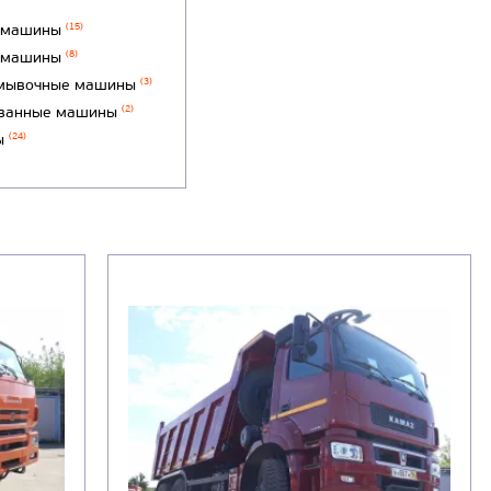
 машины
(15)
 машины
(8)
мывочные машины
(3)
ванные машины
(2)
ы
(24)