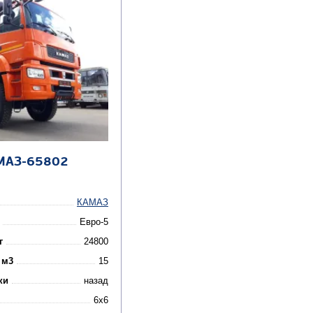
МАЗ-65802
КАМАЗ
Евро-5
г
24800
 м3
15
ки
назад
6x6