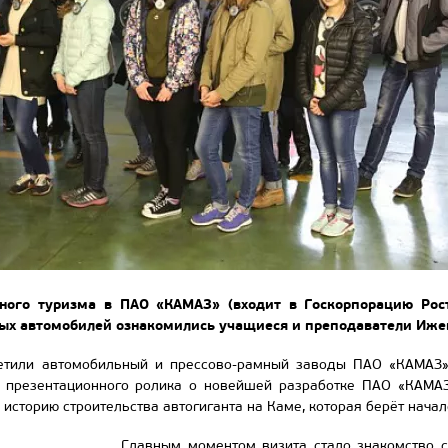
ого туризма в ПАО «КАМАЗ» (входит в Госкорпорацию Росте
ых автомобилей ознакомились учащиеся и преподаватели Ижев
етили автомобильный и прессово-рамный заводы ПАО «КАМАЗ».
 презентационного ролика о новейшей разработке ПАО «КАМАЗ
историю строительства автогиганта на Каме, которая берёт начал
Главным моментом визита стало знакомство с