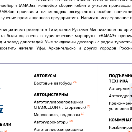
нвейер «КАМАЗа», конвейер сборки кабин и участок производс
КАМАЗов произвели на молодых экскурсантов особое впечатле
Изучение промышленного предприятия». Написать исследование п
инициативы президента Татарстана Рустама Минниханова по орга
нта были включены в туристические маршруты. «КАМАЗ» приним
д и завод двигателей. Уже заключены договоры с рядом туристич
посетить жители Уфы, Архангельска и других городов Росс
АВТОБУСЫ
ПОДЪЕМНО
ТЕХНИКА
Вахтовые автобусы
(3)
Автокраны
АВТОЦИСТЕРНЫ
Автогидро
Автотопливозаправщики
Крано-ман
CHAMELEON (г. Егорьевск)
(8)
установки 
Молоковозы, водовозы
(7)
КОММУНАЛ
Автогудронаторы
(8)
ОБИЛИ
Комбиниро
Автотопливозаправщики
ли
(9)
(18)