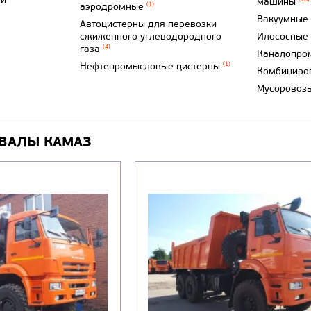
машины
аэродромные
(1)
Вакуумные
Автоцистерны для перевозки
сжиженного углеводородного
Илососные
газа
(4)
Каналопро
Нефтепромысловые цистерны
(1)
Комбиниро
Мусоровоз
ВАЛЫ КАМАЗ