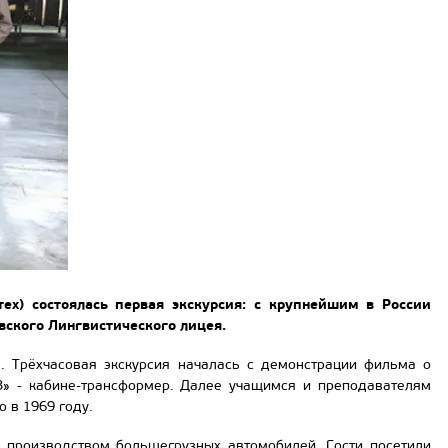
х) состоялась первая экскурсия: с крупнейшим в России
ского Лингвистического лицея.
 Трёхчасовая экскурсия началась с демонстрации фильма о
» - кабине-трансформер. Далее учащимся и преподавателям
о в 1969 году.
 производством большегрузных автомобилей. Гости посетили