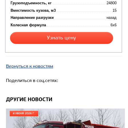
Вернуться к новостям
Цена по запросу
Поделиться в соц.сетях:
Производитель
Экологический класс
ДРУГИЕ НОВОСТИ
Грузоподъемность, кг
Вместимость кузова, м3
4 ИЮНЯ 2026 Г.
Направление разгрузки