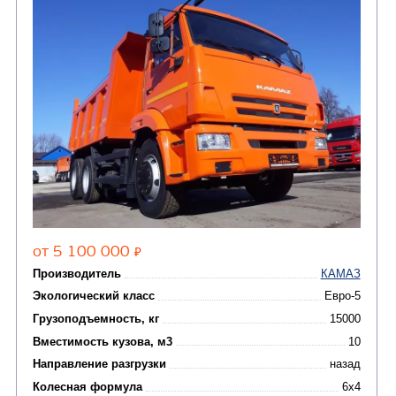
Крано-манипуляторны
(36)
установки (КМУ)
(12)
Шасси
КОММУНАЛЬНАЯ
АВТОБУСЫ
ТЕХНИКА
(3)
Вахтовые автобусы
Комбинированные дор
(18)
машины
АВТОЦИСТЕРНЫ
(15)
Вакуумные машины
Автотопливозаправщики
(8)
CHAMELEON (г. Егорьевск)
(8)
Илососные машины
(7)
Молоковозы, водовозы
Каналопромывочные 
(8)
Автогудронаторы
Комбинированные ма
(24)
Мусоровозы