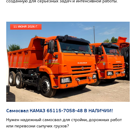
созданную для серьезных задач и интенсивной работы.
11 ИЮНЯ 2026 Г.
Цена по запросу
Производитель
Экологический класс
Грузоподъемность, кг
Вместимость кузова, м3
Самосвал КАМАЗ 65115-7058-48 В НАЛИЧИИ!
Направление разгрузки
Нужен надежный самосвал для стройки, дорожных работ
или перевозки сыпучих грузов?
Колесная формула