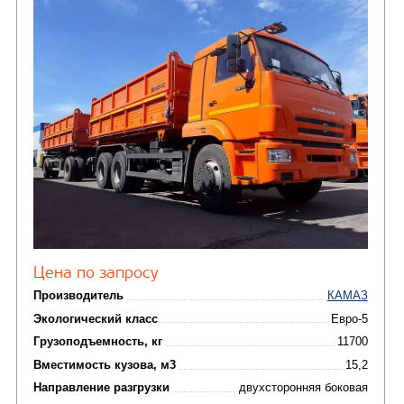
(8)
CHAMELEON (г. Егорьевск)
(8)
Илососные машины
(7)
Молоковозы, водовозы
Каналопромывочные 
(8)
Автогудронаторы
Комбинированные ма
(24)
Мусоровозы
САМОСВАЛ КАМАЗ-45143