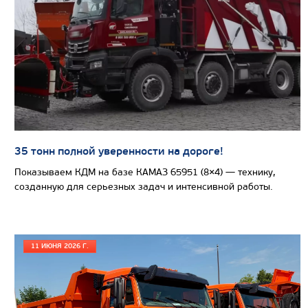
35 тонн полной уверенности на дороге!
Показываем КДМ на базе КАМАЗ 65951 (8×4) — технику,
созданную для серьезных задач и интенсивной работы.
Цена по запросу
11 ИЮНЯ 2026 Г.
Производитель
Экологический класс
Грузоподъемность, кг