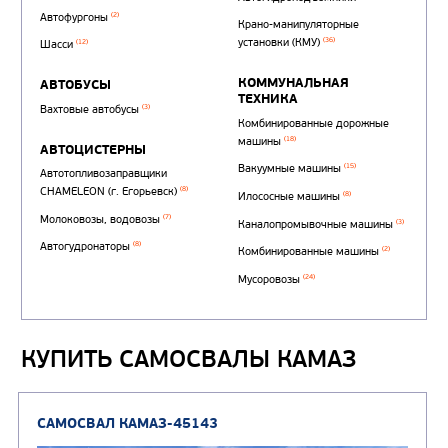
Автоцистерны для пер
сжиженного углеводор
(4)
газа
Нефтепромысловые ц
ГРУЗОВЫЕ АВТОМОБИЛИ
ПОДЪЕМНО-
(9)
Бортовые автомобили
ТРАНСПОРТНАЯ Т
(8)
Самосвалы
(3)
Автокраны
(8)
Седельные тягачи
Автогидроподъемник
(2)
Автофургоны
Крано-манипуляторны
(36)
установки (КМУ)
(12)
Шасси
КОММУНАЛЬНАЯ
АВТОБУСЫ
ТЕХНИКА
КУПИТЬ САМОСВАЛЫ КАМАЗ
(3)
Вахтовые автобусы
Комбинированные дор
(18)
машины
АВТОЦИСТЕРНЫ
(15)
Вакуумные машины
Автотопливозаправщики