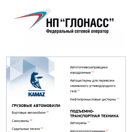
Автотопливозаправщи
(1)
аэродромные