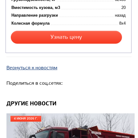
Цена по запросу
Производитель
Экологический класс
Грузоподъемность, кг
Вместимость кузова, м3
Направление разгрузки
Колесная формула
Вернуться к новостям
Узнать цену
Поделиться в соц.сетях:
ДРУГИЕ НОВОСТИ
4 ИЮНЯ 2026 Г.
САМОСВАЛ КАМАЗ-65801