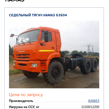
(4)
газа
Нефтепромысловые ц
ГРУЗОВЫЕ АВТОМОБИЛИ
ПОДЪЕМНО-
(9)
Бортовые автомобили
ТРАНСПОРТНАЯ Т
(8)
Самосвалы
(3)
Автокраны
(8)
Седельные тягачи
Автогидроподъемник
(2)
Автофургоны
Крано-манипуляторны
(36)
установки (КМУ)
(12)
Шасси
КОММУНАЛЬНАЯ
АВТОБУСЫ
ТЕХНИКА
(3)
Вахтовые автобусы
Комбинированные дор
(18)
машины
АВТОЦИСТЕРНЫ
(15)
Вакуумные машины
Автотопливозаправщики
(8)
CHAMELEON (г. Егорьевск)
(8)
Илососные машины