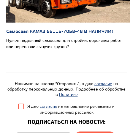
Самосвал КАМАЗ 65115-7058-48 В НАЛИЧИИ!
Нужен надежный самосвал для стройки, дорожных работ
или перевозки сыпучих грузов?
Цена по запросу
Производитель
Нагрузка на ССУ, кг
Нажимая на кнопку “Отправить”, я даю
согласие
на
Экологический класс
обработку персональных данных. Подробнее об обработке
в
Политике
Колесная формула
Я даю
согласие
на направление рекламных и
Узнать цену
информационных рассылок
ПОДПИСАТЬСЯ НА НОВОСТИ: