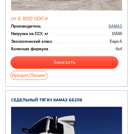
Цена по запросу
Производитель
Нагрузка на ССУ, кг
121
Экологический класс
Колесная формула
Узнать цену