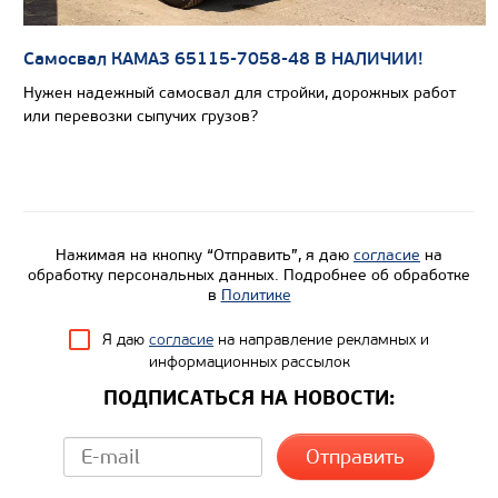
Цена по запросу
Производитель
Самосвал КАМАЗ 65115-7058-48 В НАЛИЧИИ!
Нагрузка на ССУ, кг
21575/220
Нужен надежный самосвал для стройки, дорожных работ
или перевозки сыпучих грузов?
Экологический класс
Колесная формула
Узнать цену
Нажимая на кнопку “Отправить”, я даю
согласие
на
обработку персональных данных. Подробнее об обработке
в
Политике
Я даю
согласие
на направление рекламных и
информационных рассылок
ПОДПИСАТЬСЯ НА НОВОСТИ: