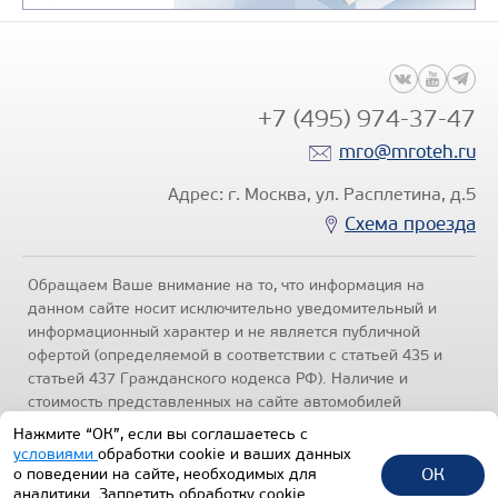
+7 (495) 974-37-47
mro@mroteh.ru
Адрес: г. Москва, ул. Расплетина, д.5
Схема проезда
Обращаем Ваше внимание на то, что информация на
данном сайте носит исключительно уведомительный и
информационный характер и не является публичной
офертой (определяемой в соответствии с статьей 435 и
статьей 437 Гражданского кодекса РФ). Наличие и
стоимость представленных на сайте автомобилей
уточняйте по телефонам отделов продаж, представленных
Нажмите “ОК”, если вы соглашаетесь с
в разделе "Контакты" настоящего ресурса.
Политика
условиями
обработки cookie и ваших данных
конфиденциальности
.
ОК
о поведении на сайте, необходимых для
аналитики. Запретить обработку cookie