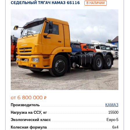
Автогидроподъемник
(2)
Автофургоны
Крано-манипуляторны
(36)
установки (КМУ)
(12)
Шасси
КОММУНАЛЬНАЯ
АВТОБУСЫ
ТЕХНИКА
(3)
Вахтовые автобусы
Комбинированные дор
(18)
машины
АВТОЦИСТЕРНЫ
(15)
Вакуумные машины
Автотопливозаправщики
(8)
CHAMELEON (г. Егорьевск)
(8)
Илососные машины
(7)
Молоковозы, водовозы
Каналопромывочные 
(8)
Автогудронаторы
Комбинированные ма
(24)
Мусоровозы