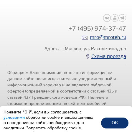
+7 (495) 974-37-47
mro@mroteh.ru
Адрес: г. Москва, ул. Расплетина, д.5
Схема проезда
Обращаем Ваше внимание на то, что информация на
данном сайте носит исключительно уведомительный и
информационный характер и не является публичной
офертой (определяемой в соответствии с статьей 435 и
статьей 437 Гражданского кодекса РФ). Наличие и
стоимость представленных на сайте автомобилей
уточняйте по телефонам отделов продаж, представленных
Нажмите “ОК”, если вы соглашаетесь с
в разделе "Контакты" настоящего ресурса.
Политика
условиями
обработки cookie и ваших данных
конфиденциальности
.
ОК
о поведении на сайте, необходимых для
аналитики. Запретить обработку cookie