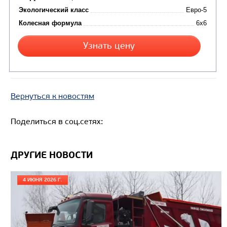
Вернуться к новостям
Цена по запросу
Поделиться в соц.сетях:
Производитель
Нагрузка на ССУ, кг
ДРУГИЕ НОВОСТИ
Экологический класс
Колесная формула
4 ИЮНЯ 2026 Г.
Узнать цену