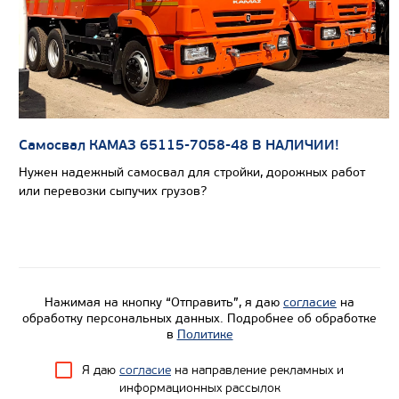
Цена по запросу
Производитель
Нагрузка на ССУ, кг
21575/220
Экологический класс
Самосвал КАМАЗ 65115-7058-48 В НАЛИЧИИ!
Колесная формула
Нужен надежный самосвал для стройки, дорожных работ
или перевозки сыпучих грузов?
Узнать цену
Нажимая на кнопку “Отправить”, я даю
согласие
на
обработку персональных данных. Подробнее об обработке
в
Политике
Я даю
согласие
на направление рекламных и
информационных рассылок