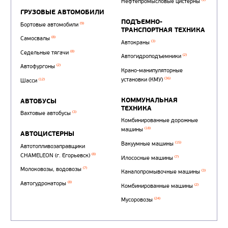
Автотопливозаправщи
(1)
аэродромные
Автоцистерны для пер
сжиженного углеводор
(4)
газа
Нефтепромысловые ц
ГРУЗОВЫЕ АВТОМОБИЛИ
ПОДЪЕМНО-
(9)
Бортовые автомобили
ТРАНСПОРТНАЯ Т
(8)
Самосвалы
(3)
Автокраны