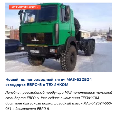
20 ФЕВРАЛЯ 2019 Г.
Цена по запросу
Производитель
RED M
Узнать цену
Новый полноприводный тягач МАЗ-622524
стандарта ЕВРО-5 в ТЕХИНКОМ
Линейка производимой продукции МАЗ пополнилась техникой
стандарта ЕВРО-5. Уже сейчас в компании ТЕХИНКОМ
доступен для заказа полноприводный тягач МАЗ-642524-550-
051 с двигателем ЕВРО-5.