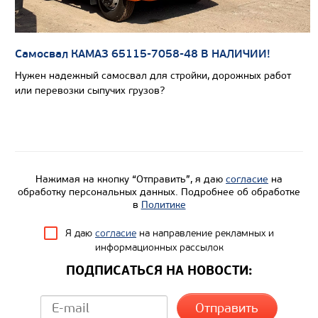
Самосвал КАМАЗ 65115-7058-48 В НАЛИЧИИ!
Цена по запросу
Нужен надежный самосвал для стройки, дорожных работ
Производитель
Ch
или перевозки сыпучих грузов?
Вместимость цистрены, м3
Количество секций цистерны, шт
Поперечное сечение цистерны
Насос
Нажимая на кнопку “Отправить”, я даю
согласие
на
обработку персональных данных. Подробнее об обработке
Модель шасси
КАМА
в
Политике
Я даю
согласие
на направление рекламных и
Узнать цену
информационных рассылок
ПОДПИСАТЬСЯ НА НОВОСТИ: