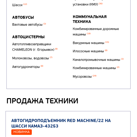
Автотопливозаправщи
(1)
аэродромные
Автоцистерны для пер
ПРОДАЖА ТЕХНИКИ
сжиженного углеводор
(4)
газа
Нефтепромысловые ц
ГРУЗОВЫЕ АВТОМОБИЛИ
ПОДЪЕМНО-
(9)
Бортовые автомобили