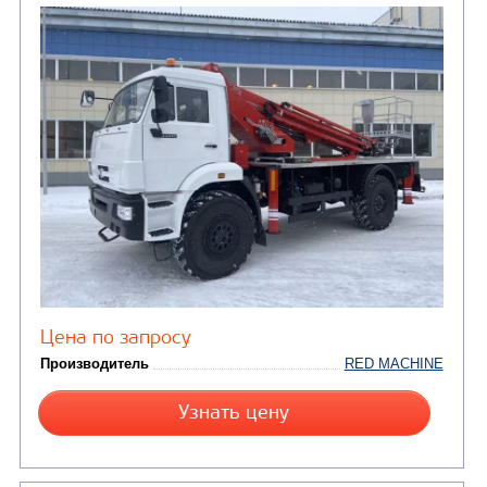
ТРАНСПОРТНАЯ Т
(8)
Самосвалы
(3)
Автокраны
(8)
Седельные тягачи
Автогидроподъемник
(2)
Автофургоны
Крано-манипуляторны
(36)
установки (КМУ)
(12)
Шасси
КОММУНАЛЬНАЯ
АВТОБУСЫ
ТЕХНИКА
(3)
Вахтовые автобусы
Комбинированные дор
(18)
машины
АВТОЦИСТЕРНЫ
(15)
Вакуумные машины
Автотопливозаправщики
(8)
CHAMELEON (г. Егорьевск)
(8)
Илососные машины
(7)
Молоковозы, водовозы
Каналопромывочные 
(8)
Автогудронаторы
Комбинированные ма
(24)
Мусоровозы