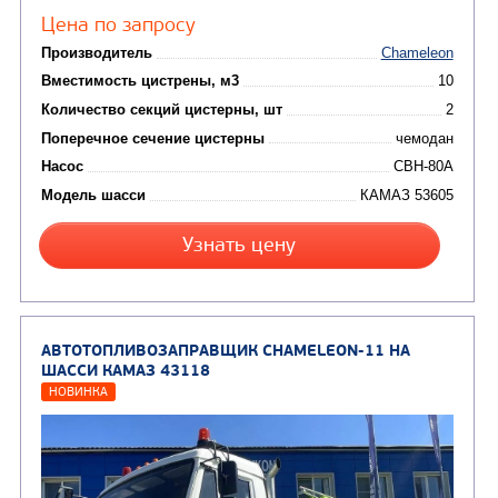
Цена по запросу
Производитель
RED M