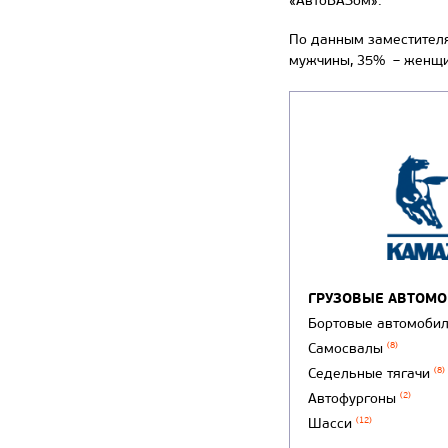
«АвтоВАЗом».
По данным заместителя
мужчины, 35% – женщ
ГРУЗОВЫЕ АВТОМ
Бортовые автомоби
Самосвалы
(8)
Седельные тягачи
(8)
Автофургоны
(2)
Шасси
(12)