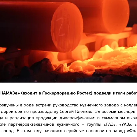
«КАМАЗа» (входит в Госкорпорацию Ростех) подвели итоги рабо
звучены в ходе встречи руководства кузнечного завода с колле
 директора по производству Сергей Кленько. За восемь месяцев 
осла и реализация продукции диверсификации: в суммарном выр
сле партнёров-заказчиков кузнечного – группы «ГАЗ», «УАЗ»,
завод. В этом году начались серийные поставки на завод «Фоль