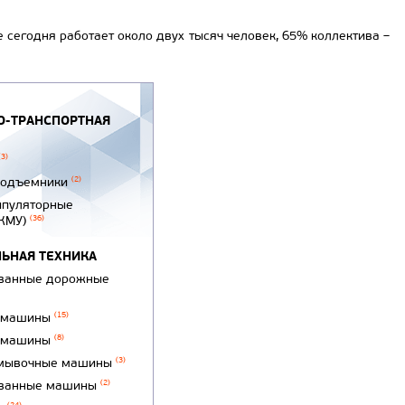
сегодня работает около двух тысяч человек, 65% коллектива –
-ТРАНСПОРТНАЯ
(3)
подъемники
(2)
ипуляторные
(КМУ)
(36)
ЬНАЯ ТЕХНИКА
ванные дорожные
 машины
(15)
 машины
(8)
мывочные машины
(3)
ванные машины
(2)