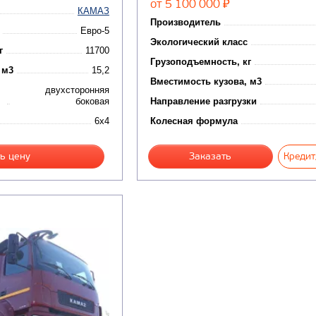
от 5 100 000
₽
КАМАЗ
Производитель
Евро-5
Экологический класс
г
11700
Грузоподъемность, кг
 м3
15,2
Вместимость кузова, м3
двухсторонняя
боковая
Направление разгрузки
6x4
Колесная формула
ь цену
Заказать
Кредит