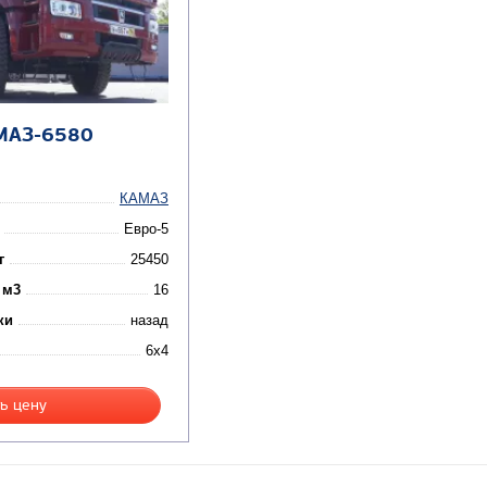
МАЗ-6580
КАМАЗ
Евро-5
г
25450
 м3
16
ки
назад
6x4
ь цену