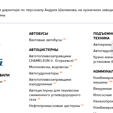
 директора по персоналу Андрея Шаламова, на кузнечном заводе 
ины.
АВТОБУСЫ
ПОДЪЕМНО
ТЕХНИКА
Вахтовые автобусы
(3)
Автокраны
АВТОЦИСТЕРНЫ
Автогидро
Автотопливозаправщики
Крано-ман
CHAMELEON (г. Егорьевск)
(8)
установки 
Молоковозы, водовозы
(7)
КОММУНАЛ
Автогудронаторы
(8)
ОБИЛИ
Комбиниро
Автотопливозаправщики
ли
(9)
машины
(18)
аэродромные
(1)
Вакуумные
Автоцистерны для перевозки
сжиженного углеводородного
Илососные
газа
(4)
Каналопро
Нефтепромысловые цистерны
(1)
Комбиниро