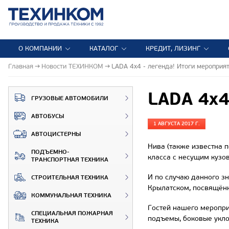
О КОМПАНИИ
КАТАЛОГ
КРЕДИТ, ЛИЗИНГ
Главная
Новости ТЕХИНКОМ
LADA 4x4 - легенда! Итоги мероприя
LADA 4x4
ГРУЗОВЫЕ АВТОМОБИЛИ
АВТОБУСЫ
1 АВГУСТА 2017 Г.
АВТОЦИСТЕРНЫ
Нива (также известна 
ПОДЪЕМНО-
класса с несущим кузо
ТРАНСПОРТНАЯ ТЕХНИКА
И по случаю данного з
СТРОИТЕЛЬНАЯ ТЕХНИКА
Крылатском, посвящённ
КОММУНАЛЬНАЯ ТЕХНИКА
Гостей нашего меропри
СПЕЦИАЛЬНАЯ ПОЖАРНАЯ
подъемы, боковые укло
ТЕХНИКА