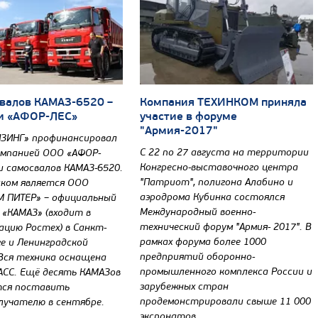
валов КАМАЗ-6520 –
Компания ТЕХИНКОМ приняла
и «АФОР-ЛЕС»
участие в форуме
"Армия-2017"
ЗИНГ» профинансировал
С 22 по 27 августа на территории
омпанией ООО «АФОР-
Конгресно-выставочного центра
и самосвалов КАМАЗ-6520.
"Патриот", полигона Алабино и
ком является ООО
аэродрома Кубинка состоялся
 ПИТЕР» – официальный
Международный военно-
 «КАМАЗ» (входит в
технический форум "Армия- 2017". В
ацию Ростех) в Санкт-
рамках форума более 1000
е и Ленинградской
предприятий оборонно-
Вся техника оснащена
промышленного комплекса России и
СС. Ещё десять КАМАЗов
зарубежных стран
тся поставить
продемонстрировали свыше 11 000
лучателю в сентябре.
экспонатов.