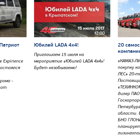
 Патриот
Юбилей LADA 4х4!
20 самос
компани
Приглашаем 15 июля на
«КАМАЗ-ЛИ
 Expirience
мероприятие «Юбилей LADA 4х4»!
покупку к
 состоялся
Будет незабываемо!
ЛЕС» 20-т
Поставщи
рома -
«ТЕХИНКОМ
иот
дилер ПАО
Госкорпор
Петербург
области. 
БНО ГЛОНА
планируе
лизингопо