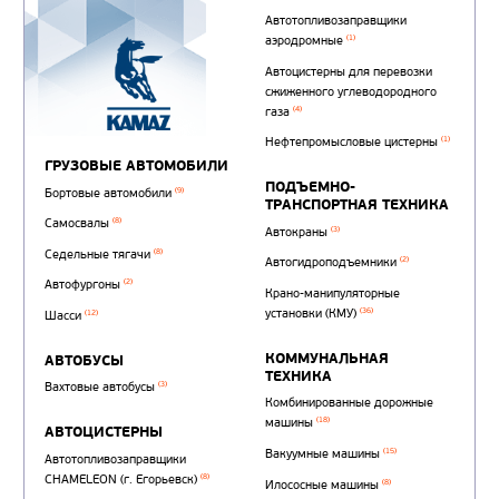
Автотопливозаправщи
(1)
аэродромные
Автоцистерны для пер
сжиженного углеводор