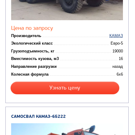
(7)
Молоковозы, водовозы
Каналопромывочные 
(8)
Автогудронаторы
Комбинированные ма
(24)
Мусоровозы
САМОСВАЛ КАМАЗ-6522