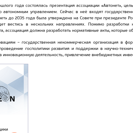
шлого года состоялась презентация ассоциации «Автонет», цель
ю автономным управлением. Сейчас в неё входят государствен
ет» до 2035 года была утверждена на Совете при президенте Р
дет вестись в нескольких направлениях. Помимо разработки
та, ассоциация должна разработать нормативные акты, которые о
вациям – государственная некоммерческая организация в фор
проведение госполитики развития и поддержки в научно-техни
в инновационную деятельность, привлечение внебюджетных инвес
щики