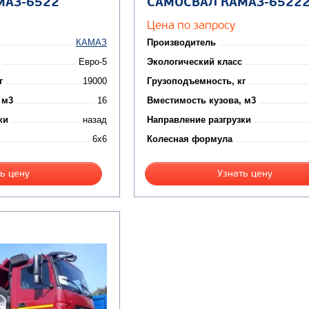
МАЗ-6522
САМОСВАЛ КАМАЗ-6522
Цена по запросу
КАМАЗ
Производитель
Евро-5
Экологический класс
г
19000
Грузоподъемность, кг
 м3
16
Вместимость кузова, м3
ки
назад
Направление разгрузки
6x6
Колесная формула
ь цену
Узнать цену