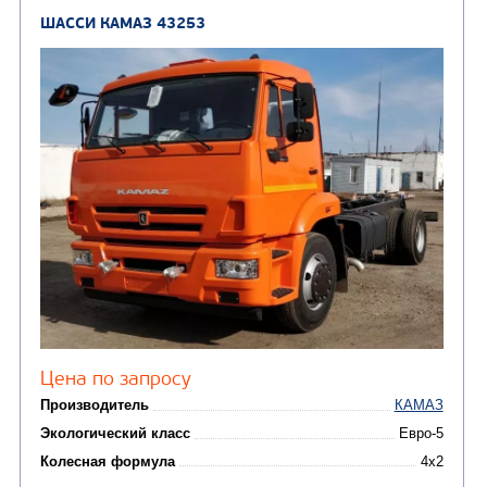
Нефтепромысловые ц
ГРУЗОВЫЕ АВТОМОБИЛИ
ПОДЪЕМНО-
(9)
Бортовые автомобили
ТРАНСПОРТНАЯ Т
(8)
Самосвалы
(3)
Автокраны
(8)
Седельные тягачи
Автогидроподъемник
(2)
Автофургоны
Крано-манипуляторны
(36)
установки (КМУ)
(12)
Шасси
КОММУНАЛЬНАЯ
АВТОБУСЫ
ТЕХНИКА
(3)
Вахтовые автобусы
Комбинированные дор
(18)
машины
АВТОЦИСТЕРНЫ
(15)
Вакуумные машины
Автотопливозаправщики
(8)
CHAMELEON (г. Егорьевск)
(8)
Илососные машины
(7)
Молоковозы, водовозы