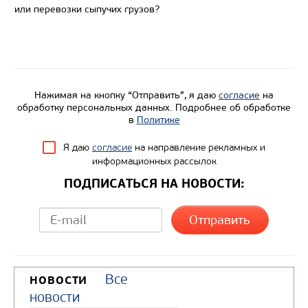
или перевозки сыпучих грузов?
Цена по запросу
Производитель
Экологический класс
Нажимая на кнопку “Отправить”, я даю
согласие
на
Колесная формула
обработку персональных данных. Подробнее об обработке
в
Политике
Узнать цену
Я даю
согласие
на направление рекламных и
информационных рассылок
ПОДПИСАТЬСЯ НА НОВОСТИ:
Все
НОВОСТИ
новости