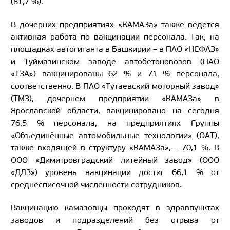
(81,7 %).
В дочерних предприятиях «КАМАЗа» также ведётся
активная работа по вакцинации персонала. Так, на
площадках автогиганта в Башкирии – в ПАО «НЕФАЗ»
и Туймазинском заводе автобетоновозов (ПАО
«ТЗА») вакцинированы 62 % и 71 % персонала,
соответственно. В ПАО «Тутаевский моторный завод»
(ТМЗ), дочернем предприятии «КАМАЗа» в
Ярославской области, вакцинировано на сегодня
76,5 % персонала, на предприятиях Группы
«Объединённые автомобильные технологии» (ОАТ),
также входящей в структуру «КАМАЗа», – 70,1 %. В
ООО «Димитровградский литейный завод» (ООО
«ДЛЗ») уровень вакцинации достиг 66,1 % от
среднесписочной численности сотрудников.
Вакцинацию камазовцы проходят в здравпунктах
заводов и подразделений без отрыва от