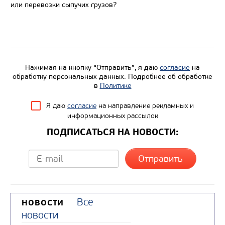
Экологический класс
или перевозки сыпучих грузов?
Грузоподъемность, кг
Вместимость кузова, м3
Направление разгрузки
Нажимая на кнопку “Отправить”, я даю
согласие
на
Колесная формула
обработку персональных данных. Подробнее об обработке
в
Политике
Узнать цену
Я даю
согласие
на направление рекламных и
информационных рассылок
ПОДПИСАТЬСЯ НА НОВОСТИ:
Все
НОВОСТИ
новости