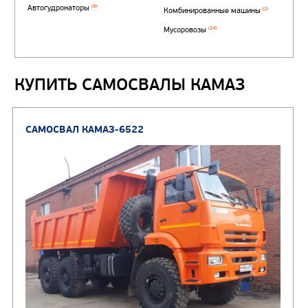
(1)
аэродромные
Автоцистерны для пер
сжиженного углеводор
(4)
газа
КУПИТЬ САМОСВАЛЫ КАМАЗ
Нефтепромысловые ц
ГРУЗОВЫЕ АВТОМОБИЛИ
ПОДЪЕМНО-
(9)
Бортовые автомобили
ТРАНСПОРТНАЯ Т
(8)
Самосвалы
(3)
Автокраны
(8)
Седельные тягачи
Автогидроподъемник
(2)
Автофургоны
Крано-манипуляторны
(36)
установки (КМУ)
(12)
Шасси
КОММУНАЛЬНАЯ
АВТОБУСЫ
ТЕХНИКА
(3)
Вахтовые автобусы
Комбинированные дор
(18)
машины