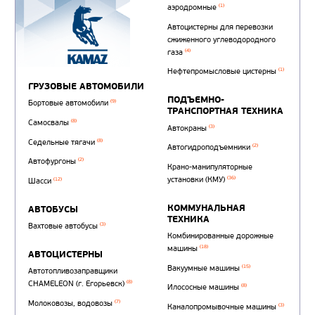
Автотопливозаправщи