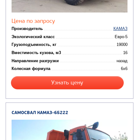
АВТОЦИСТЕРНЫ
(15)
Вакуумные машины
Автотопливозаправщики
(8)
CHAMELEON (г. Егорьевск)
(8)
Илососные машины
(7)
Молоковозы, водовозы
Каналопромывочные 
(8)
Автогудронаторы
Комбинированные ма
(24)
Мусоровозы
САМОСВАЛ КАМАЗ-6522