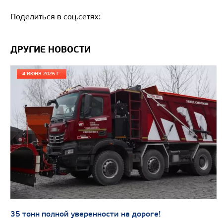
Поделиться в соц.сетях:
Цена по запросу
Производитель
ДРУГИЕ НОВОСТИ
Экологический класс
4 ИЮНЯ 2026 Г.
Грузоподъемность, кг
Вместимость кузова, м3
Направление разгрузки
Колесная формула
Узнать цену
САМОСВАЛ КАМАЗ-65802
35 тонн полной уверенности на дороге!