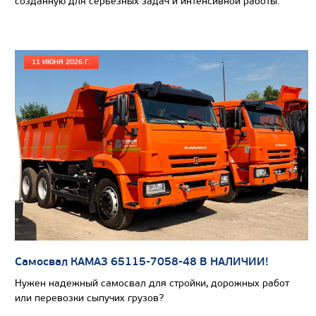
созданную для серьезных задач и интенсивной работы.
СЕДЕЛЬНЫЙ ТЯГАЧ КАМАЗ 65221
11 ИЮНЯ 2026 Г.
Самосвал КАМАЗ 65115-7058-48 В НАЛИЧИИ!
Нужен надежный самосвал для стройки, дорожных работ
Цена по запросу
или перевозки сыпучих грузов?
Производитель