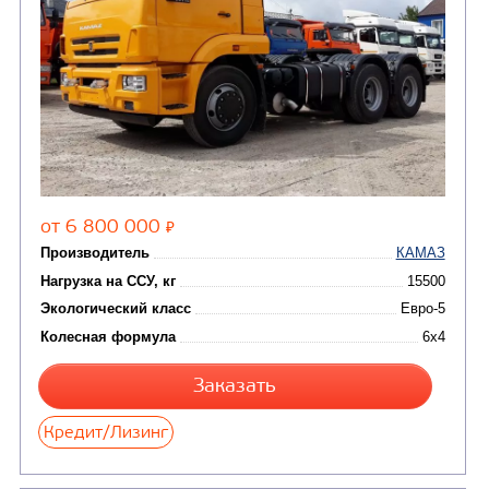
(36)
установки (КМУ)
(12)
Шасси
КОММУНАЛЬНАЯ
АВТОБУСЫ
ТЕХНИКА
(3)
Вахтовые автобусы
Комбинированные дор
(18)
машины
АВТОЦИСТЕРНЫ
(15)
Вакуумные машины
Автотопливозаправщики
(8)
CHAMELEON (г. Егорьевск)
(8)
Илососные машины
(7)
Молоковозы, водовозы
Каналопромывочные 
(8)
Автогудронаторы
Комбинированные ма
(24)
Мусоровозы