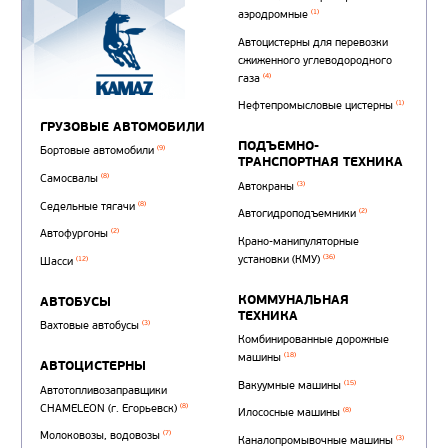
Автотопливозаправщи