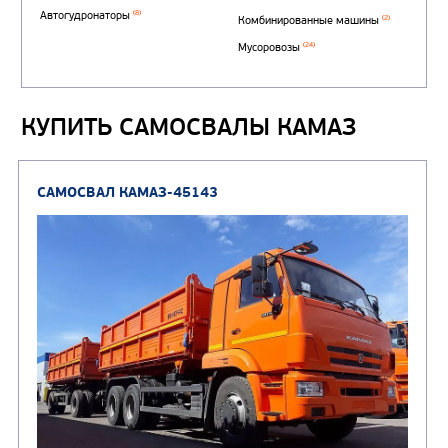
(1)
аэродромные
Автоцистерны для пер
сжиженного углеводор
(4)
газа
КУПИТЬ САМОСВАЛЫ КАМАЗ
Нефтепромысловые ц
ГРУЗОВЫЕ АВТОМОБИЛИ
ПОДЪЕМНО-
(9)
Бортовые автомобили
ТРАНСПОРТНАЯ Т
(8)
Самосвалы
(3)
Автокраны
(8)
Седельные тягачи
Автогидроподъемник
(2)
Автофургоны
Крано-манипуляторны
(36)
установки (КМУ)
(12)
Шасси
КОММУНАЛЬНАЯ
АВТОБУСЫ
ТЕХНИКА
(3)
Вахтовые автобусы
Комбинированные дор
(18)
машины