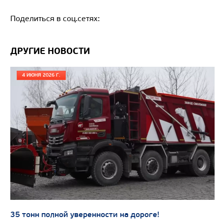
Поделиться в соц.сетях:
Цена по запросу
Производитель
ДРУГИЕ НОВОСТИ
Экологический класс
4 ИЮНЯ 2026 Г.
Грузоподъемность, кг
Вместимость кузова, м3
Направление разгрузки
Колесная формула
Узнать цену
САМОСВАЛ КАМАЗ-65801
35 тонн полной уверенности на дороге!