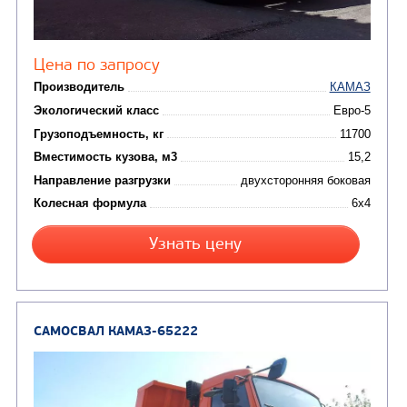
АВТОЦИСТЕРНЫ
(15)
Вакуумные машины
Автотопливозаправщики
(8)
CHAMELEON (г. Егорьевск)
(8)
Илососные машины
(7)
Молоковозы, водовозы
Каналопромывочные 
(8)
Автогудронаторы
Комбинированные ма
(24)
Мусоровозы
САМОСВАЛ КАМАЗ-45143