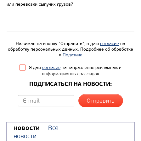
Экологический класс
или перевозки сыпучих грузов?
Грузоподъемность, кг
Вместимость кузова, м3
Направление разгрузки
Нажимая на кнопку “Отправить”, я даю
согласие
на
Колесная формула
обработку персональных данных. Подробнее об обработке
в
Политике
Узнать цену
Я даю
согласие
на направление рекламных и
информационных рассылок
ПОДПИСАТЬСЯ НА НОВОСТИ:
Все
НОВОСТИ
новости