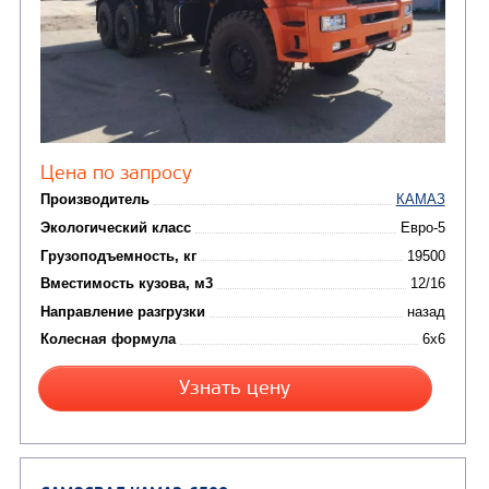
АВТОЦИСТЕРНЫ
(15)
Вакуумные машины
Автотопливозаправщики
(8)
CHAMELEON (г. Егорьевск)
(8)
Илососные машины
(7)
Молоковозы, водовозы
Каналопромывочные 
(8)
Автогудронаторы
Комбинированные ма
(24)
Мусоровозы
САМОСВАЛ КАМАЗ-65222