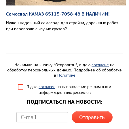
Экологический класс
Грузоподъемность, кг
Самосвал КАМАЗ 65115-7058-48 В НАЛИЧИИ!
Вместимость кузова, м3
Нужен надежный самосвал для стройки, дорожных работ
или перевозки сыпучих грузов?
Направление разгрузки
Колесная формула
Узнать цену
Нажимая на кнопку “Отправить”, я даю
согласие
на
обработку персональных данных. Подробнее об обработке
в
Политике
Я даю
согласие
на направление рекламных и
информационных рассылок
ПОДПИСАТЬСЯ НА НОВОСТИ: