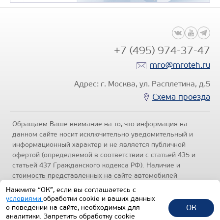
+7 (495) 974-37-47
mro@mroteh.ru
Адрес: г. Москва, ул. Расплетина, д.5
Схема проезда
Обращаем Ваше внимание на то, что информация на
данном сайте носит исключительно уведомительный и
информационный характер и не является публичной
офертой (определяемой в соответствии с статьей 435 и
статьей 437 Гражданского кодекса РФ). Наличие и
стоимость представленных на сайте автомобилей
уточняйте по телефонам отделов продаж, представленных
Нажмите “ОК”, если вы соглашаетесь с
в разделе "Контакты" настоящего ресурса.
Политика
условиями
обработки cookie и ваших данных
конфиденциальности
.
ОК
о поведении на сайте, необходимых для
аналитики. Запретить обработку cookie