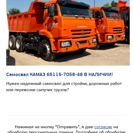
Цена по запросу
Производитель
Экологический класс
Грузоподъемность, кг
Вместимость кузова, м3
Направление разгрузки
Самосвал КАМАЗ 65115-7058-48 В НАЛИЧИИ!
Колесная формула
Нужен надежный самосвал для стройки, дорожных работ
или перевозки сыпучих грузов?
Узнать цену
Нажимая на кнопку “Отправить”, я даю
согласие
на
обработку персональных данных. Подробнее об обработке