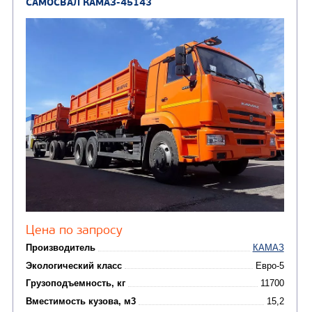
КОММУНАЛЬНАЯ
АВТОБУСЫ
ТЕХНИКА
(3)
Вахтовые автобусы
Комбинированные дор
(18)
машины
АВТОЦИСТЕРНЫ
(15)
Вакуумные машины
Автотопливозаправщики
(8)
CHAMELEON (г. Егорьевск)
(8)
Илососные машины
(7)
Молоковозы, водовозы
Каналопромывочные 
(8)
Автогудронаторы
Комбинированные ма
(24)
Мусоровозы