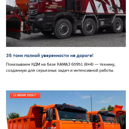
Цена по запросу
Производитель
Модель ДВС
Cummins ISB6.7E5 2
Общее количество мест (в т.ч. посадочных)
Базовое шасси
5350
Колесная формула
35 тонн полной уверенности на дороге!
Показываем КДМ на базе КАМАЗ 65951 (8×4) — технику,
Узнать цену
созданную для серьезных задач и интенсивной работы.
11 ИЮНЯ 2026 Г.