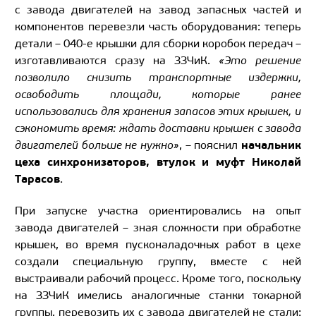
с завода двигателей на завод запасных частей и
компонентов перевезли часть оборудования: теперь
детали – 040-е крышки для сборки коробок передач –
изготавливаются сразу на ЗЗЧиК.
«Это решение
позволило снизить транспортные издержки,
освободить площади, которые ранее
использовались для хранения запасов этих крышек, и
сэкономить время: ждать доставки крышек с завода
начальник
двигателей больше не нужно»
, – пояснил
цеха синхронизаторов, втулок и муфт Николай
Тарасов
.
При запуске участка ориентировались на опыт
завода двигателей – зная сложности при обработке
крышек, во время пусконаладочных работ в цехе
создали специальную группу, вместе с ней
выстраивали рабочий процесс. Кроме того, поскольку
на ЗЗЧиК имелись аналогичные станки токарной
группы, перевозить их с завода двигателей не стали: