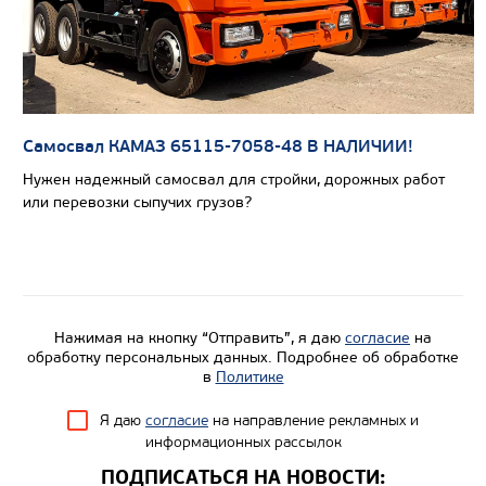
Самосвал КАМАЗ 65115-7058-48 В НАЛИЧИИ!
Цена по запросу
Нужен надежный самосвал для стройки, дорожных работ
или перевозки сыпучих грузов?
Производитель
Экологический класс
Грузоподъемность, кг
Вместимость кузова, м3
Нажимая на кнопку “Отправить”, я даю
согласие
на
Направление разгрузки
обработку персональных данных. Подробнее об обработке
в
Политике
Колесная формула
Я даю
согласие
на направление рекламных и
информационных рассылок
Узнать цену
ПОДПИСАТЬСЯ НА НОВОСТИ: