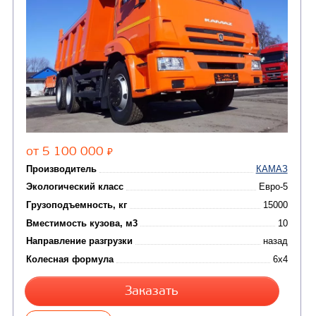
(2)
Автофургоны
Крано-манипуляторны
(36)
установки (КМУ)
(12)
Шасси
КОММУНАЛЬНАЯ
АВТОБУСЫ
ТЕХНИКА
(3)
Вахтовые автобусы
Комбинированные дор
(18)
машины
АВТОЦИСТЕРНЫ
(15)
Вакуумные машины
Автотопливозаправщики
(8)
CHAMELEON (г. Егорьевск)
(8)
Илососные машины
(7)
Молоковозы, водовозы
Каналопромывочные 
(8)
Автогудронаторы
Комбинированные ма
(24)
Мусоровозы