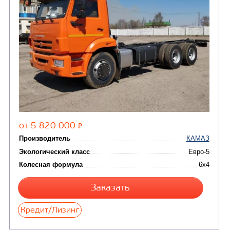
Нефтепромысловые ц
ГРУЗОВЫЕ АВТОМОБИЛИ
ПОДЪЕМНО-
(9)
Бортовые автомобили
ТРАНСПОРТНАЯ Т
(8)
Самосвалы
(3)
Автокраны
(8)
Седельные тягачи
Автогидроподъемник
(2)
Автофургоны
Крано-манипуляторны
(36)
установки (КМУ)
(12)
Шасси
КОММУНАЛЬНАЯ
АВТОБУСЫ
ТЕХНИКА
(3)
Вахтовые автобусы
Комбинированные дор
(18)
машины
АВТОЦИСТЕРНЫ
(15)
Вакуумные машины
Автотопливозаправщики
(8)
CHAMELEON (г. Егорьевск)
(8)
Илососные машины
(7)
Молоковозы, водовозы
Каналопромывочные 