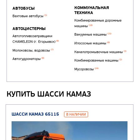
КУПИТЬ ШАССИ КАМАЗ
Автотопливозаправщи
(1)
аэродромные
Автоцистерны для пер
сжиженного углеводор
(4)
газа