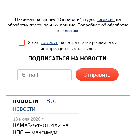
Цена по запросу
Нажимая на кнопку “Отправить”, я даю
согласие
на
обработку персональных данных. Подробнее об обработке
Производитель
в
Политике
Экологический класс
Я даю
согласие
на направление рекламных и
Колесная формула
информационных рассылок
ПОДПИСАТЬСЯ НА НОВОСТИ:
Узнать цену
Все
НОВОСТИ
новости
13 июля 2026 г.
КАМАЗ-54901 4×2 на
КПГ — максимум