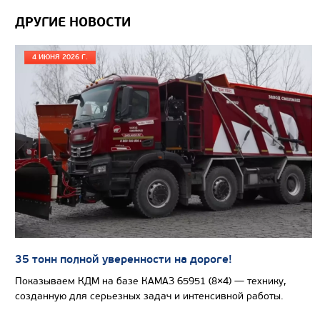
ДРУГИЕ НОВОСТИ
4 ИЮНЯ 2026 Г.
от 4 200 000
₽
Производитель
Экологический класс
Колесная формула
35 тонн полной уверенности на дороге!
Заказать
Показываем КДМ на базе КАМАЗ 65951 (8×4) — технику,
созданную для серьезных задач и интенсивной работы.