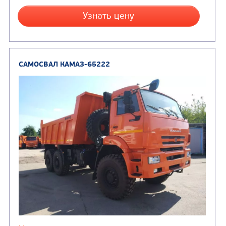
(7)
Молоковозы, водовозы
Каналопромывочные 
(8)
Автогудронаторы
Комбинированные ма
(24)
Мусоровозы
САМОСВАЛ КАМАЗ-45143