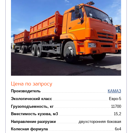
сжиженного углеводор
(4)
газа
Нефтепромысловые ц
ГРУЗОВЫЕ АВТОМОБИЛИ
ПОДЪЕМНО-
(9)
Бортовые автомобили
ТРАНСПОРТНАЯ Т
(8)
Самосвалы
(3)
Автокраны
(8)
Седельные тягачи
Автогидроподъемник
(2)
Автофургоны
Крано-манипуляторны
(36)
установки (КМУ)
(12)
Шасси
КОММУНАЛЬНАЯ
АВТОБУСЫ
ТЕХНИКА
(3)
Вахтовые автобусы
Комбинированные дор
(18)
машины
АВТОЦИСТЕРНЫ
(15)
Вакуумные машины
Автотопливозаправщики
(8)
CHAMELEON (г. Егорьевск)
(8)
Илососные машины