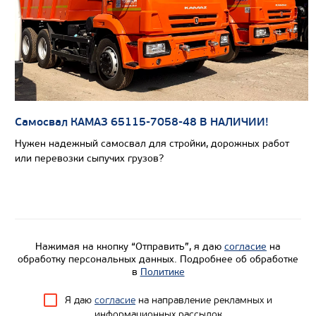
Самосвал КАМАЗ 65115-7058-48 В НАЛИЧИИ!
Нужен надежный самосвал для стройки, дорожных работ
или перевозки сыпучих грузов?
Цена по запросу
Нажимая на кнопку “Отправить”, я даю
согласие
на
Производитель
обработку персональных данных. Подробнее об обработке
в
Политике
Экологический класс
Грузоподъемность, кг
Я даю
согласие
на направление рекламных и
информационных рассылок