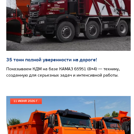
Производитель
Экологический класс
Грузоподъемность, кг
Вместимость кузова, м3
Направление разгрузки
Колесная формула
35 тонн полной уверенности на дороге!
Показываем КДМ на базе КАМАЗ 65951 (8×4) — технику,
Узнать цену
созданную для серьезных задач и интенсивной работы.
11 ИЮНЯ 2026 Г.
САМОСВАЛ КАМАЗ-65802